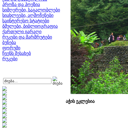
პროზა და პოეზია
სიმღერები, საგალობლები
სიახლეები, აღმოჩენები
საინტერესო სტატიები
ბმულები, ბიბლიოგრაფია
ქართული იარაღი
რუკები და მარშრუტები
ბუნება
ფორუმი
ჩვენს შესახებ
რუკები
აჭის ეკლესია