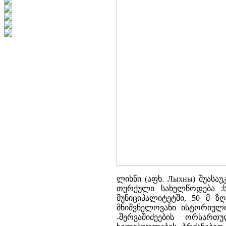
ლიხნი (აფხ. Лыхны) შუასა
თურქული სახელწოდება :ს
მუნიციპალიტეტში, 50 მ ზ
მნიშვნელოვანი ისტორიული
-შერვაშიძეების ორსართ