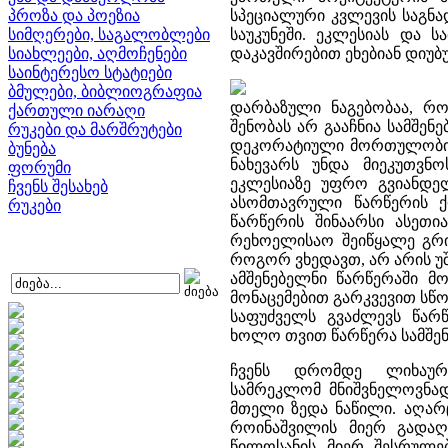
პროზა და პოეზია
სპეციალური კვლევის საგნა
სიმღერები, საგალობლები
საუკუნეში. ეკლესიას და 
სიახლეები, აღმოჩენები
დაკავშირებით ეხებიან დიუბუ
საინტერესო სტატიები
ბმულები, ბიბლიოგრაფია
დარბაზული ნაგებობაა, რ
ქართული იარაღი
შენობას არ გააჩნია სამშე
რუკები და მარშრუტები
დეკორატიული მორთულობის ა
ბუნება
ნახევარს უნდა მიეკუთვნ
ფორუმი
ეკლესიაზე უფრო გვიანდე
ჩვენს შესახებ
ასომთავრული წარწერის ქო
რუკები
წარწერის შინაარსი ასეთი
რეხოელისაო შეიწყალე გრ
როგორ ვხედავთ, არ არის უ
ამშენებელნი წარწერაში მო
მონაცემებით გარკვევით სწო
საფუძველს გვაძლევს წარ
ხოლო თვით წარწერა სამშე
ჩვენს დრომდე ლიხაურ
სამრეკლომ მნიშვნელოვნად
მთელი ზედა ნაწილი. აღარ
როინაშვილის მიერ გადა
წილოსანის მიერ შესრულე