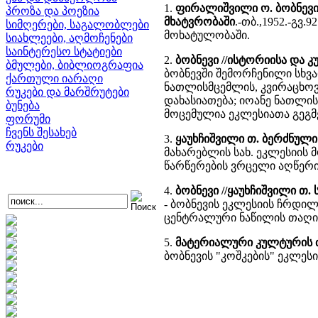
1.
ფირალიშვილი ო. ბობნევი
პროზა და პოეზია
მხატვრობაში
.-თბ.,1952.-გვ
სიმღერები, საგალობლები
მოხატულობაში.
სიახლეები, აღმოჩენები
საინტერესო სტატიები
2.
ბობნევი //ისტორიისა და
ბმულები, ბიბლიოგრაფია
ბობნევში შემორჩენილი სხვად
ქართული იარაღი
ნათლისმცემლის, კვირაცხოვ
რუკები და მარშრუტები
დახასიათება; იოანე ნათლი
ბუნება
მოცემულია ეკლესიათა გეგმე
ფორუმი
ჩვენს შესახებ
3.
ყაუხჩიშვილი თ. ბერძნულ
რუკები
მახარებლის სახ. ეკლესიის
წარწერების ვრცელი აღწერ
4.
ბობნევი //ყაუხჩიშვილი თ
- ბობნევის ეკლესიის ჩრდი
ცენტრალური ნაწილის თაღი
5.
მატერიალური კულტურის ძე
ბობნევის "კოშკების" ეკლე