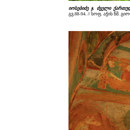
იოსებიძე ჯ. ძველი ქართუ
გვ.88-94. // სოფ. აჭის წმ.