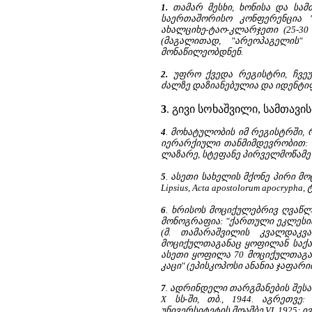
1.
თამარ მესხი, ხონისა და სამ
საერთაშორისო კონფერენცია "
ახალციხე-ტაო-კლარჯეთი (25-30 
(მაგალითად, "არეოპაგელის"
მონაწილეობდნენ.
2.
უფრო ქვედა რეგისტრი, ჩვეულ
ძალზე დაზიანებულია და იდენტი
3
. გივი სოხაშვილი, სამთავისი
4
. მოხატულობის იმ რეგისტრში,
იერარქიული თანმიმდევრობით: ა
ლაზარე, სტეფანე პირველმოწამე და
5
. ასეთი სახელის მქონე პირი მ
Lipsius, Acta apostolorum apocrypha, ტ.
6
. ხრისოს მოციქულებრივ ღვაწლ
მონოგრაფია: "ქართული ეკლესია დ
(მ. თამარაშვილის კვალდაკვ
მოციქულთაგანაც ყოფილან საქა
ასეთი ყოფილა 70 მოციქულთაგან
კაცი" (ეპისკოპოსი ანანია ჯაფარი
7
. ადრინდელი თარგმანების შესა
X სს-ში, თბ., 1944. აგრეთვ
უნივერსიტეტის მოამბე VI, 1925; 