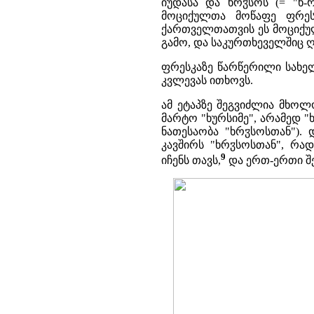
ჳ
იუდასა და ხრ
სოს (= "ხ-
მოციქულთა მოწაფე ფრესკ
ქართველთათვის ეს მოციქულ
გამო, და საკურთხეველშიც 
ფრესკაზე წარწერილი სახელ
კვლევას ითხოვს.
ამ ეტაპზე შეგვიძლია მხოლ
მარტო "ხურსიმე", არამედ "
ჳ
ნათესაობა "ხრ
სოსთან"). 
კავშირს "ხრ
ჳ
სოსთან", რად
9
იჩენს თავს,
და ერთ-ერთი შე