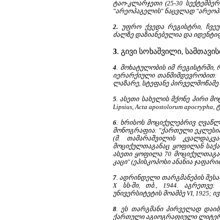
ტაო-კლარჯეთი (25-30 სექტემბერი
"არეოპაგელის" ნაცვლად "არეოპა
2.
უფრო ქვედა რეგისტრი, ჩვეულ
ძალზე დაზიანებულია და იდენტიფ
3
. გივი სოხაშვილი, სამთავისი
4
. მოხატულობის იმ რეგისტრში,
იერარქიული თანმიმდევრობით: ა
ლაზარე, სტეფანე პირველმოწამე და
5
. ასეთი სახელის მქონე პირი მ
Lipsius, Acta apostolorum apocrypha, ტ.
6
. ხრისოს მოციქულებრივ ღვაწლ
მონოგრაფია: "ქართული ეკლესია დ
(მ. თამარაშვილის კვალდაკვ
მოციქულთაგანაც ყოფილან საქა
ასეთი ყოფილა 70 მოციქულთაგან
კაცი" (ეპისკოპოსი ანანია ჯაფარი
7
. ადრინდელი თარგმანების შესა
X სს-ში, თბ., 1944. აგრეთვ
უნივერსიტეტის მოამბე VI, 1925; ი
8
. ეს თარგმანი პირველად დაიბე
ქართული აგიოგრაფიული ლიტერატურ