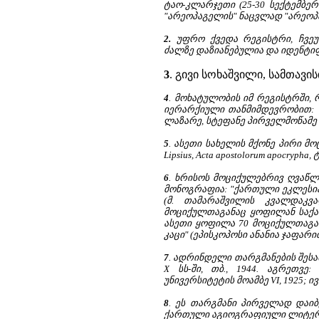
ტაო-კლარჯეთი (25-30 სექტემბერი
"არეოპაგელის" ნაცვლად "არეოპა
2.
უფრო ქვედა რეგისტრი, ჩვეულ
ძალზე დაზიანებულია და იდენტიფ
3
. გივი სოხაშვილი, სამთავისი
4
. მოხატულობის იმ რეგისტრში,
იერარქიული თანმიმდევრობით: ა
ლაზარე, სტეფანე პირველმოწამე და
5
. ასეთი სახელის მქონე პირი მ
Lipsius, Acta apostolorum apocrypha, ტ.
6
. ხრისოს მოციქულებრივ ღვაწლ
მონოგრაფია: "ქართული ეკლესია დ
(მ. თამარაშვილის კვალდაკვ
მოციქულთაგანაც ყოფილან საქა
ასეთი ყოფილა 70 მოციქულთაგან
კაცი" (ეპისკოპოსი ანანია ჯაფარი
7
. ადრინდელი თარგმანების შესა
X სს-ში, თბ., 1944. აგრეთვ
უნივერსიტეტის მოამბე VI, 1925; ი
8
. ეს თარგმანი პირველად დაიბე
ქართული აგიოგრაფიული ლიტერატურ