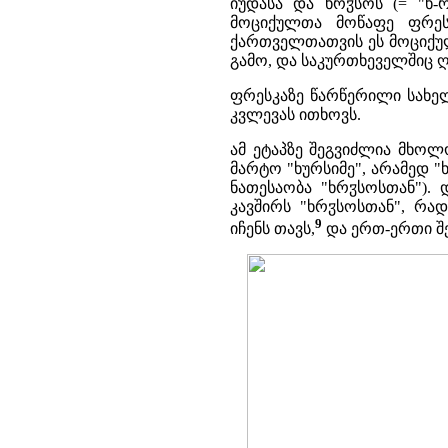
ჳ
იუდასა და ხრ
სოს (= "ხ-
მოციქულთა მოწაფე ფრესკ
ქართველთათვის ეს მოციქულ
გამო, და საკურთხეველშიც 
ფრესკაზე წარწერილი სახელ
კვლევას ითხოვს.
ამ ეტაპზე შეგვიძლია მხოლ
მარტო "ხურსიმე", არამედ "
ჳ
ნათესაობა "ხრ
სოსთან"). 
კავშირს "ხრ
ჳ
სოსთან", რად
9
იჩენს თავს,
და ერთ-ერთი შე