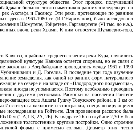
оциальной структуре общества. Этот процесс, получивший
рбайджане большое число памятников ранних земледельцев по
е рек Акстафа и Гасансу. Эти реки, протекающие по равнине
х здесь в 1961-1980 гг. (И.Г.Нариманов), было исследовано
селения Шомутепе, Тойретепе, Гаргалартепе (VI тыс. до н.э.).
женных вдоль реки Храми. К ним относятся Шулаверис-гора,
го Кавказа, в районах среднего течения реки Кура, появились
льческой культуры Кавказа оста­ется спорным, но ее связи с
ие раскопки в Азербайджане проводились между 1961 и 1990
Н.Чубинишвили и Д. Гогелиа. В последние три года изучение
ранение земледелия, как одной из ранних форм натурального
лежащие на севере и на западе от «Плодородного полумесяца»,
авказа иногда не упоминается. Поэтому необходимо проводить
вления с другими регионами. Раскопки на поселении Гойтепе
еверо-западнее села Ашагы Гушчу Товузского района, в 1 км от
дники Института археологии и этнографии, специализирующиеся
ые исследования на Гойте-пе. Для проведения раскопок была
0х10 м (1 А,1 Б, 2А, 2Б). В квадрате 2Б на глубине 2,30 м был
положенные толстостенные круглые постройки. Одно строение
выпуклой формы с примесью соломы. Диаметр этих, тесно