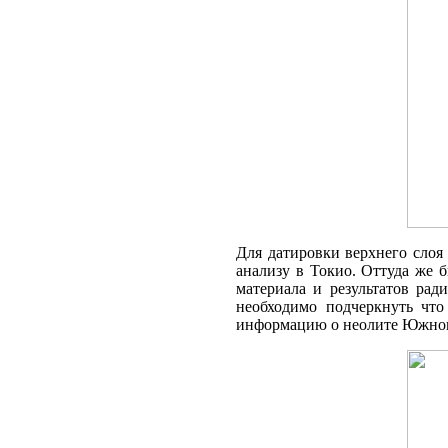
Для датировки верхнего слоя 
анализу в Токио. Оттуда же б
материала и результатов рад
необходимо подчер­кнуть чт
информацию о неолите Южног