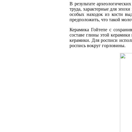
В результате археологически
труда, характерные для эпохи
особых находок из кости вы
предположить, что такой молот
Керамика Гойтепе с сохрани
составе глины этой керамики
керамики. Для росписи испол
роспись во­круг горловины.