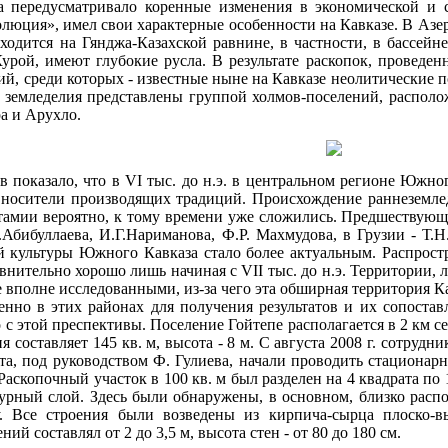
 передусматривало коренные изменения в экономической и с
олюция», имел свои характерные особенности на Кавказе. В Азе
ходится на Гянджа-Казахской равнине, в частности, в бассейн
рой, имеют глубокие русла. В результате раскопок, проведенны
, среди которых - известные ныне на Кавказе неолитические по­
земледелия представлены группой холмов-поселений, распо­ло
а и Арухло.
 показало, что в VI тыс. до н.э. в центральном регионе Юж­но
но­сители производящих традиций. Происхождение раннеземледе
амии вероятно, к тому времени уже сложились. Предшествующ
.Абибуллаева, И.Г.Нариманова, Ф.Р. Махмудова, в Грузии - Т.
й культуры Южного Кавказа стало более актуальным. Распрост
авнительно хорошо лишь начиная с VII тыс. до н.э. Территории, 
 вполне исследованными, из-за чего эта обширная территория К
енно в этих районах для получения результатов и их сопоста
 с этой преспективы. Поселение Гойтепе располагается в 2 км с
я составляет 145 кв. м, высота - 8 м. С августа 2008 г. сотру
та, под руководством Ф. Гулиева, начали проводить стационарн
Раскопочный участок в 100 кв. м был разделен на 4 квадрата по 1
турный слой. Здесь были обнаружены, в основном, близко рас
. Все строения были возведены из кирпича-сырца плоско-
й составлял от 2 до 3,5 м, высота стен - от 80 до 180 см.