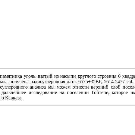
памятника уголь, взятый из насыпи круглого строения 6 ква­др
ыла получена радиоуглеродная дата: 6575+35BP, 5614-5477 cal
иоуглеродного анализа мы можем отнести верхний слой посел
о дальнейшее исследование на поселении Гойтепе, которое и
о Кавказа.