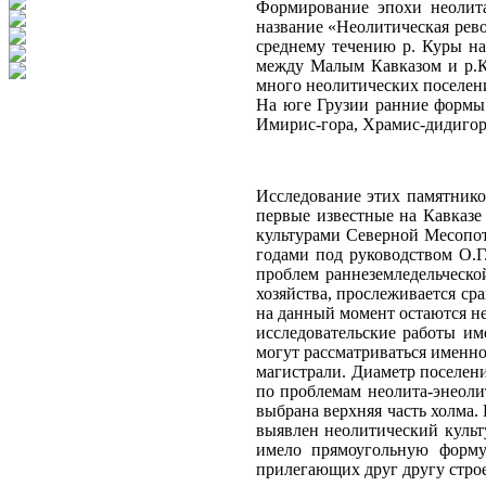
Формирование эпохи неолита
название «Неолитическая рев
среднему течению р. Куры на
между Малым Кавказом и р.Ку
много неолитических поселений
На юге Грузии ранние формы 
Имирис-гора, Храмис-дидигор
Исследование этих памятников
первые известные на Кавказе 
культурами Северной Месопот
годами под руководством О.Г
проблем раннеземледельческо
хозяйства, прослеживается ср
на данный момент остаются не
исследовательские работы им
могут рас­сматриваться именно
магистрали. Диаметр поселени
по проблемам неолита-энеоли
выбрана верхняя часть холма. 
выяв­лен неолитический куль
имело прямоугольную форму
прилегающих друг другу строени