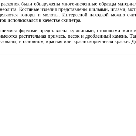
х раскопок были обнаружены многочисленные образцы материал
 неолита. Костяные изделия представлены шильями, иглами, мот
деляются топоры и молоты. Интересной находкой можно счи
ок использовался в качестве скипетра.
вшимися формами представлена кувшинами, столовыми ми­ска
 имеются растительная примесь, песок и дробленный камень. Та
ьзованы, в основном, красная или красно-коричневая краски. Д