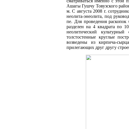
сматриваться именно с этой п
Ашагы Гушчу Товузского района
м. С августа 2008 г. сотрудн
неолита-энеолита, под руково
пе. Для проведения раскопок 
разделен на 4 квадрата по 10
неолитический культурный
толстостенные круглые пост
возведены из кирпича-сырц
прилегающих друг другу строени