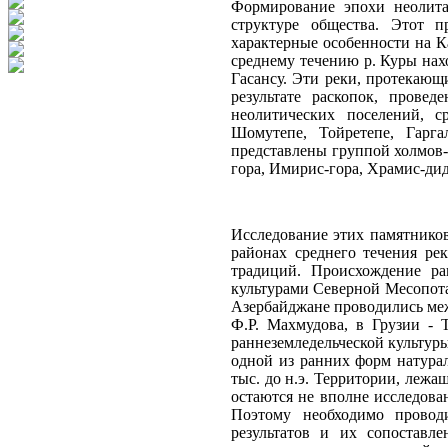
Формирование эпохи неолита
структуре общества. Этот п
характерные особенности на К
среднему течению р. Куры нахо
Гасансу. Эти реки, протекающ
результате раскопок, провед
неолитических поселений, с
Шомутепе, Тойретепе, Гарга
представлены группой холмов-
гора, Имирис-гора, Храмис-ди
Исследование этих памятников 
районах среднего течения ре
традиций. Происхождение ран
культурами Северной Месопота
Азербайджане проводились меж
Ф.Р. Махмудова, в Грузии - 
раннеземледельческой культур
одной из ранних форм натурал
тыс. до н.э. Территории, лежа
остаются не вполне исследова
Поэтому необходимо провод
результатов и их сопоставл