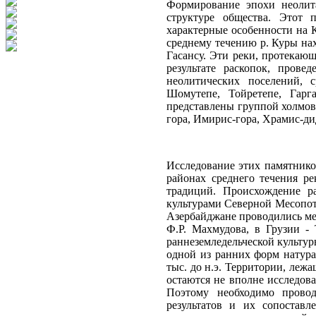
Формирование эпохи неолит
структуре общества. Этот 
характерные особенности на 
среднему течению р. Куры нах
Гасансу. Эти реки, протекаю
результате раскопок, прове
неолитических поселений, 
Шомутепе, Тойретепе, Гарг
представлены группой холмов
гора, Имирис-гора, Храмис-ди
Исследование этих памятников
районах среднего течения ре
традиций. Происхождение ра
культурами Северной Месопот
Азербайджане проводились ме
Ф.Р. Махмудова, в Грузии -
раннеземледельческой культур
одной из ранних форм натура
тыс. до н.э. Территории, леж
остаются не вполне исследова
Поэтому необходимо провод
результатов и их сопоставл