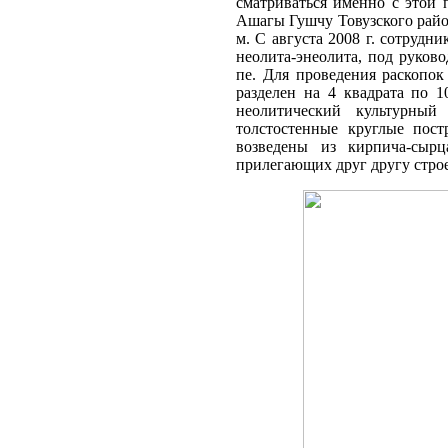
сматриваться именно с этой 
Ашагы Гушчу Товузского района
м. С августа 2008 г. сотруд
неолита-энеолита, под руков
пе. Для проведения раскопок
разделен на 4 квадрата по 1
неолитический культурный
толстостенные круглые пос
возведены из кирпича-сыр
прилегающих друг другу строени