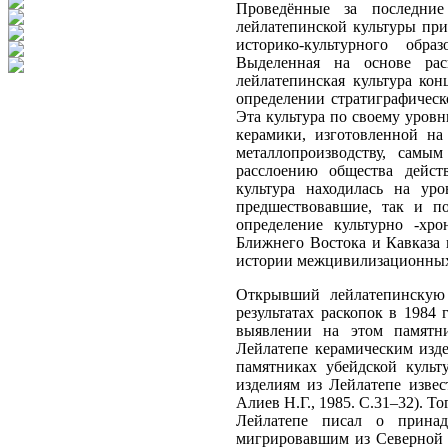
Проведённые за последние
лейлатепинской культуры при
историко-культурного обра
Выделенная на основе рас
лейлатепинская культура кон
определении стратиграфическ
Эта культура по своему уров
керамики, изготовленной на
металлопроизводству, сам
расслоению общества дейст
культура находилась на уро
предшествовавшие, так и п
определение культурно -хро
Ближнего Востока и Кавказа 
истории межцивилизационных 
Открывший лейлатепинскую 
результатах раскопок в 1984
выявлении на этом памятн
Лейлатепе керамическим изде
памятниках убейдской культ
изделиям из Лейлатепе извес
Алиев Н.Г., 1985. С.31–32). Т
Лейлатепе писал о принад
мигрировавшим из Северной 