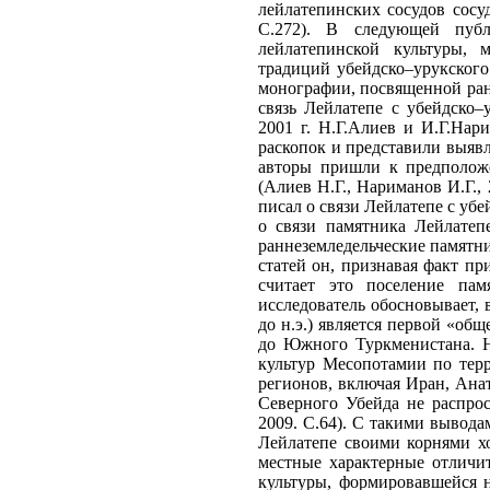
лейлатепинских сосудов сосу
С.272). В следующей публ
лейлатепинской культуры,
традиций убейдско–урукского 
монографии, посвященной ран
связь Лейлатепе с убейдско–
2001 г. Н.Г.Алиев и И.Г.На
раскопок и представили выяв
авторы пришли к предположе
(Алиев Н.Г., Нариманов И.Г.,
писал о связи Лейлатепе с уб
о связи памятника Лейлатеп
раннеземледельческие памятн
статей он, признавая факт пр
считает это поселение пам
исследователь обосновывает, в
до н.э.) является первой «об
до Южного Туркменистана. Н
культур Месопотамии по терр
регионов, включая Иран, Анат
Северного Убейда не распрос
2009. С.64). С такими выводам
Лейлатепе своими корнями х
местные характерные отличит
культуры, формировавшейся н