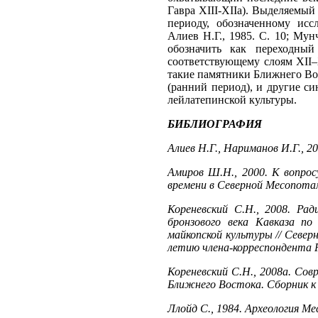
Гавра XIII-XIIa). Выделяемый
периоду, обозначенному исс
Алиев Н.Г., 1985. С. 10; Мун
обозначить как переходный
соответствующему слоям XII–
такие памятники Ближнего Вост
(ранний период), и другие с
лейлатепинской культуры.
БИБЛИОГРАФИЯ
Алиев Н.Г., Нариманов И.Г., 2
Амиров Ш.Н., 2000. К вопрос
времени в Северной Месопотам
Кореневский С.Н., 2008. Ра
бронзового века Кавказа п
майкопской культуры // Север
летию члена-корреспондента 
Кореневский С.Н., 2008а. Сов
Ближнего Востока. Сборник к 
Ллойд С., 1984. Археология М