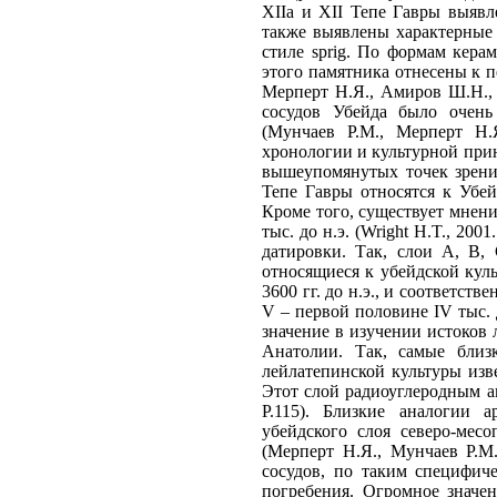
XIIa и XII Тепе Гавры выявл
также выявлены характерные
стиле sprig. По формам кера
этого памятника отнесены к п
Мерперт Н.Я., Амиров Ш.Н., 
сосудов Убейда было очень
(Мунчаев Р.М., Мерперт Н.
хронологии и культурной прин
вышеупомянутых точек зрения
Тепе Гавры относятся к Убей
Кроме того, существует мнени
тыс. до н.э. (Wright H.T., 20
датировки. Так, слои А, В,
относящиеся к убейдской кул
3600 гг. до н.э., и соответс
V – первой половине IV тыс. 
значение в изучении истоков 
Анатолии. Так, самые близ
лейлатепинской культуры изв
Этот слой радиоуглеродным ана
Р.115). Близкие аналогии 
убейдского слоя северо-месо
(Мерперт Н.Я., Мунчаев Р.М.
сосудов, по таким специфич
погребения. Огромное значе