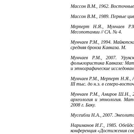
Массон В.М., 1962. Восточные
Массон В.М., 1989. Первые цив
Мерперт Н.Я., Мунчаев Р.М
Месопотамии // СА. № 4.
Мунчаев Р.М., 1994. Майкопска
средняя бронза Кавказа. М.
Мунчаев Р.М., 2007. Урукс
фольклористика Кавказа: Мат
и этнографические исследован
Мунчаев Р.М., Мерперт Н.Я., 
III тыс. до н.э. в северо-вост
Мунчаев Р.М., Амиров Ш.Н., 2
археология и этнология. Ма
2008 г. Баку.
Мусеибли Н.А., 2007. Энеолити
Нариманов И.Г., 1985. Обейд
конференция «Достижения сове