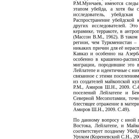
Р.М.Мунчаев, имеются следы
этапом убейда, а хотя бы 
исследователь, убейдска
Распространение убейдской
других исследователей. Эт
керамике, терракоте, в антр
(Массон В.М., 1962). В тако
регион, чем Туркменистан –
никаких причин для её нерас
Кавказ и особенно на Азерб
особенно в крашенно-распис
миграции, породившие это в
Лейлатепе и идентичные с ним 
связанное с этими поселения
из создателей майкопской кул
Р.М., Амиров Ш.Н., 2009. С.
поселений Лейлатепе и Бею
Северной Месопотамии, точне
блестящее отражение в матер
Амиров Ш.Н., 2009. С.49).
По данному вопросу с иной 
Востока, Лейлатепе, и Майк
соответствует позднему Убей
Уруком (Кореневский С.Н., 20