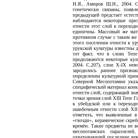
Н.Я., Амиров Ш.Н., 2004. С
генетически связаны, появ
предыдущей предстает естест
наблюдаются некоторые приз
отнести этот слой к переход
единичны. Массовый же мате
противном случае с таким же
этого поселения отнести к у
урукской культуры известны д
тот факт, что в слоях Тепе
продолжаются некоторые кул
2004. С.207), слои X-IX нев
зародились ранние призна
определении культурной прин
Северной Месопотамии указа
специфический материал конк
отнести слой, содержащий зн
точки зрения слой XIII Тепе Г
к убейдской или к переходн
ошибочным отнести слой ХII 
отметить, что выявленные в
«гвозди», керамические скре
времён. Такие предметы не вс
месопотамских параллелей
охватывающий последние века