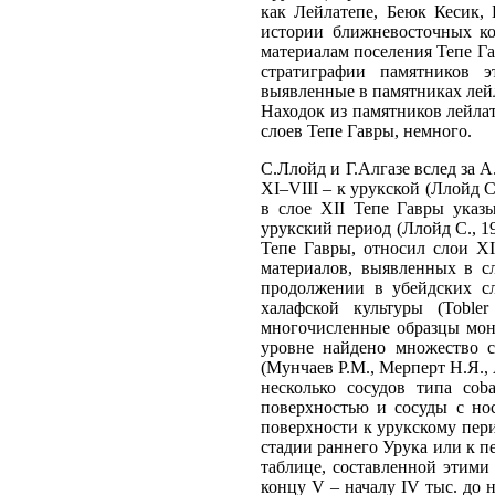
как Лейлатепе, Беюк Кесик, 
истории ближневосточных ко
материалам поселения Тепе Г
стратиграфии памятников э
выявленные в памятниках лейл
Находок из памятников лейла
слоев Тепе Гавры, немного.
С.Ллойд и Г.Алгазе вслед за 
XI–VIII – к урукской (Ллойд С
в слое XII Тепе Гавры указ
урукский период (Ллойд С., 19
Тепе Гавры, относил слои XI
материалов, выявленных в сл
продолжении в убейдских сл
халафской культуры (Toble
многочисленные образцы мон
уровне найдено множество с
(Мунчаев Р.М., Мерперт Н.Я., 
несколько сосудов типа cob
поверхностью и сосуды с нос
поверхности к урукскому пери
стадии раннего Урука или к п
таблице, составленной этими
концу V – началу IV тыс. до н