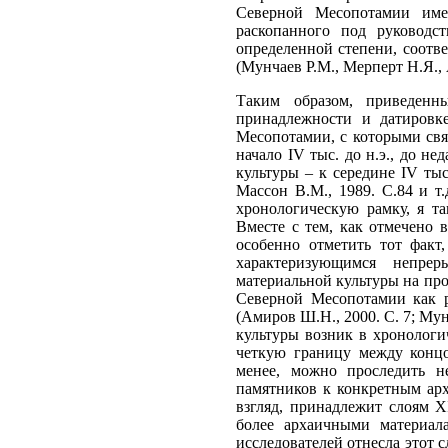
Северной Месопотамии имею
раскопанного под руководс
определенной степени, соотв
(Мунчаев Р.М., Мерперт Н.Я., 
Таким образом, приведенн
принадлежности и датировк
Месопотамии, с которыми свя
начало IV тыс. до н.э., до н
культуры – к середине IV тыс.
Массон В.М., 1989. С.84 и т
хронологическую рамку, я та
Вместе с тем, как отмечено 
особенно отметить тот факт
характеризующимся непрер
материальной культуры на пр
Северной Месопотамии как р
(Амиров Ш.Н., 2000. С. 7; Мун
культуры возник в хронологи
четкую границу между концо
менее, можно проследить н
памятников к конкретным арх
взгляд, принадлежит слоям X
более архаичными материал
исследователей отнесла этот 