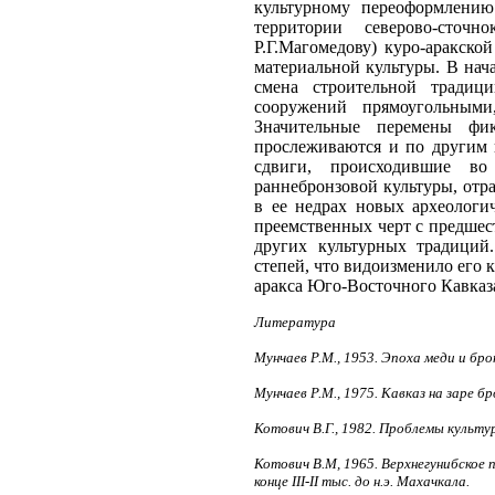
культурному переоформлению
территории северово-сточ
Р.Г.Магомедову) куро-аракск
материальной культуры. В нач
смена строительной традиц
сооружений прямоугольными
Значительные перемены фи
прослеживаются и по другим 
сдвиги, происходившие во
раннебронзовой культуры, отр
в ее недрах новых археологи
преемственных черт с предше
других культурных традиций
степей, что видоизменило его 
аракса Юго-Восточного Кавказ
Литература
Мунчаев Р.М., 1953. Эпоха меди и брон
Мунчаев Р.М., 1975. Кавказ на заре бр
Котович В.Г., 1982. Проблемы культу
Котович В.М, 1965. Верхнегунибское 
конце III-II тыс. до н.э. Махачкала.