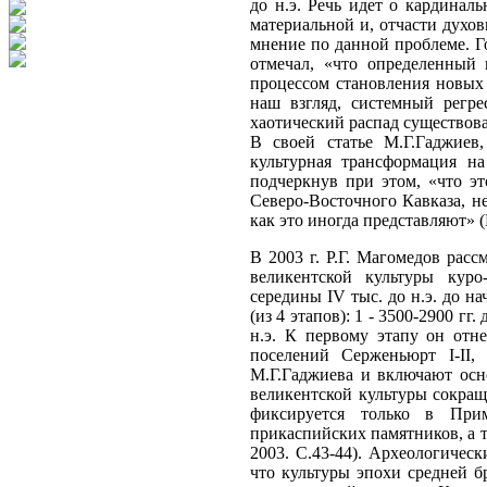
до н.э. Речь идет о кардинал
материальной и, отчасти духов
мнение по данной проблеме. Г
отмечал, «что определенный 
процессом становления новых 
наш взгляд, системный регре
хаотический распад существова
В своей статье М.Г.Гаджиев,
культурная трансформация на
подчеркнув при этом, «что э
Северо-Восточного Кавказа, н
как это иногда представляют» (
В 2003 г. Р.Г. Магомедов рас
великентской культуры куро
середины IV тыс. до н.э. до н
(из 4 этапов): 1 - 3500-2900 гг. д
н.э. К первому этапу он отн
поселений Серженьюрт I-II,
М.Г.Гаджиева и включают осно
великентской культуры сокраща
фиксируется только в При
прикаспийских памятников, а т
2003. С.43-44). Археологическ
что культуры эпохи средней 