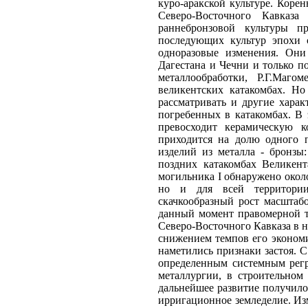
куро-аракской культуре. Коре
Северо-Восточного Кавказ
раннебронзовой культуры п
последующих культур эпохи 
одноразовые изменения. Они
Дагестана и Чечни и только п
металлообработки, Р.Г.Маго
великентских катакомбах. Но
рассматривать и другие харак
погребенных в катакомбах. В
превосходит керамическую к
приходится на долю одного п
изделий из металла - бронзы
поздних катакомбах Великен
могильника I обнаружено около
но и для всей территории
скачкообразный рост масштабо
данный момент правомерной то
Северо-Восточного Кавказа в н
снижением темпов его экономи
наметились признаки застоя. С
определенным системным регр
металлургии, в строительном
дальнейшее развитие получило
ирригационное земледелие. Из