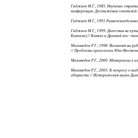
Гаджиев М.Г., 1985. Изучение страти
конференция. Достижения советской а
Гаджиев М.Г., 1991.Раннеземледельче
Гаджиев М.Г., 1999. Дагестан на пут
Кавказа) // Кавказ и Древний вос¬то
Магомедов Р.Г., 1998. Великент на ру
// Проблемы археологии Юго-Восточно
Магомедов Р.Г., 2000. Материалы к и
Магомедов Р.Г., 2003. К вопросу о в
общности // Историческая наука Даге