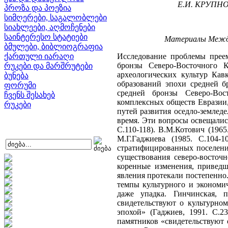
Е.И. КРУПН
პროზა და პოეზია
სიმღერები, საგალობლები
სიახლეები, აღმოჩენები
საინტერესო სტატიები
Материалы Междун
ბმულები, ბიბლიოგრაფია
ქართული იარაღი
Исследование проблемы преем
бронзы Северо-Восточного К
რუკები და მარშრუტები
археологических культур Кав
ბუნება
образований эпохи средней б
ფორუმი
средней бронзы Северо-Вос
ჩვენს შესახებ
комплексных обществ Евразии,
რუკები
путей развития оседло-землед
время. Эти вопросы освещались
С.110-118). В.М.Котович (1965
М.Г.Гаджиева (1985. С.104-1
стратифицированных поселени
существования северо-восточ
коренные изменения, приведш
явления протекали постепенно.
темпы культурного и экономич
даже упадка. Гинчинская, п
свидетельствуют о культурно
эпохой» (Гаджиев, 1991. С.2
памятников «свидетельствуют о