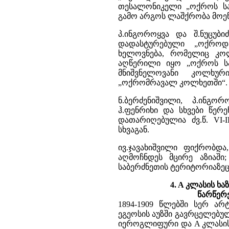
თესალონიკელი „ოქროს სა
გამო არგოს ლაშქრობა მოეწ
პ.ინგოროყვა და შ.ნუცუბ
დადასტურებული „ოქროდ
ხელოვნება, რომელიც კოლ
აღწერილი იყო „ოქროს სა
მნიშვნელოვანი კოლხურ
„ოქრომრავალ კოლხეთში“.
ნ.ბერძენიშვილი, პ.ინგორ
ჰ.ფენრიხი და სხვები წერ
დათარიღებულია ძვ.წ. VI-
სხვაგან.
ივ.ჯავახიშვილი ფიქრობდ
აღმოჩნდეს მცირე აზიაში
საბერძნეთის ტერიტორიაზეც
4. A კლასის ხ
წარწერე
1894-1909 წლებში სერ არ
ეგეოსის აუზში გავრცელებუ
იეროგლიფური და A კლასი