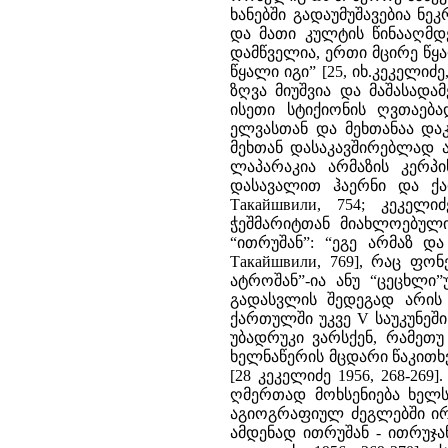
ხანებში გადაუმუშავებია ნ
და მათი კულტის წინააღმდ
დამწველია, ერთი მცირე წყა
წყალი იგი” [25, იხ.კეკელიძე
ზღვა მიუშვია და მაშასადა
ისეთი სტიქიონის ღვთაე
ელვასთან და მეხთანაა დაკ
მეხთან დასაკავშირებლად 
ლაპარაკია არმაზის კერპი
დასავალით ჰაერნი და ქა
Такайшвили, 754; კეკელი
ჭეშმარიტთან მიახლოებული
“ითრუშან”: “ეგე არმაზ 
Такайшвили, 769], რაც ფ
ატროშან”-ია ანუ “ცეცხლი”
გადასვლის შედეგად არის 
ქართულში უკვე V საუკუნეში 
უბადრუკი ვარსქენ, რამეთუ
ხელნაწერის მცდარი წაკითხვ
[28 კეკელიძე 1956, 268-26
ღმერთად მოხსენიება ხელს
აგიოგრაფიულ ძეგლებში ირ
ამდენად ითრუშან - ითრუჯა