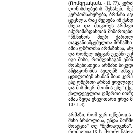
(Որմզդական, - II, 77), კე
ღონისძიებების შესახებ, მ
კერპთმსახურება; ბრძანა ა
ცეცხლს. რაც შეეხება იმ ქა
მზესა და მთვარეს არმავირ
აჰურამაზდასთან მიმართები
“წმ.ნინოს მიერ ქართლ
თაყვანისმცემელთა მრწამსი [24
ამის ღმრთისა არმაზისსა, ან
და რომელ იტყჳან უცებნი უცხ
იგი მისი, რომლისაგან ეშინ
მოსმენისთვის არმაზი სიკვ
ანტაგონიზმს ავლენს ამავე
ცდილობენ ახსნან მისი კერ
ესე ღმერთი არმაზ ყოვლადვე 
და მის მიერ მოიწია ესე” (ქც,
ქალდეველთა ღმერთი ითრუჯა
ამას ზედა ესევითარი ურვა მ
107:1-3).
არმაზი, რომ ვერ იქნებოდა 
მისი ბრძოლისა, უნდა მოწმ
მოაქცია” თუ “შემოადგინა”
რომელიც IX ს. მეორე ნახე