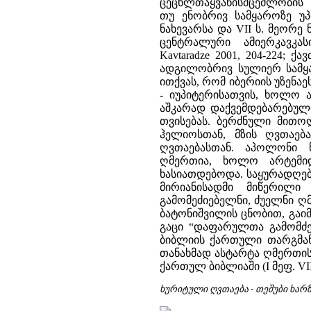
ცეცხლთაყვანისმცემლობი
თუ ენობრივ სამყაროზე უპი
ნახევარსა და VII ს. მეორ
ცენტრალური ამიერკავკა
Kavtaradze 2001, 204-224; ქ
ადგილობრივ სულიერ სამყა
ითქვას, რომ იბერიის უზენა
- იუპიტერისათვის, ხოლო ა
აშკარად დაქვემდებარებულ
თვისებას. ბერძნული მით
ჰელიოსთან, მზის ღვთაებ
ღვთაებასთან. აპოლონი 
ღმერთია, ხოლო არტემიდ
ხასიათდებოდა. საყურადღებ
მირიანისადმი მიწერილი
გამომეძიებელნი, ძუელნი ღმერ
ბატონიშვილის ცნობით, გაიმ
გაცი “დაფარულთა გამომძებნ
ბიბლიის ქართული თარგმანი
თანახმად ასტარტა ღმერთის
ქართულ ბიბლიაში (I მეფ. VII, 
ხურიტული ღვთაება - თეშუბი ხარ