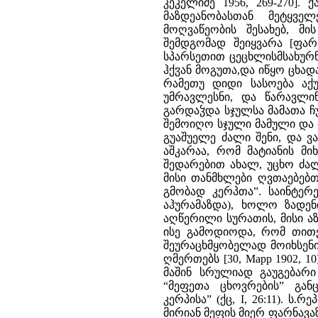
კეკელიძე 1956, 269-270].
მაზდეანობასთან მეტყვე
მოღვაწეობის შესახებ, მი
შემდგომად შეიყვარა [ფარნ
სპარსეთით ცეცხლისმსახურნი
ჰქჳან მოგუთა,და იწყო ცხა
რამეთუ დიდი სასოება აქუ
უმრავლესნი, და წარავლინ
გარდაჴდა სჯულსა მამათა 
შემოიღო სჯული მამული და 
გუაშუელე ძალი შენი, და ვა
აშკარაა, რომ მატიანის მ
შედარებით ახალ, უცხო ძა
მისი თანმხლები ღვთაებებ
გმობად კერპთა”. საინტერ
აჰურამაზდა), ხოლო ზადენ
აღწერილი სურათის, მისი აზ
ისე გამოდიოდა, რომ თითქ
შეურაცხმყობელად მოიხსენ
ღმერთებს [30, Марр 1902, 1
მაშინ სრულიად გაუგებარი
“მეფეთა ცხოვრების” გან
კერპისა” (ქც, I, 26:11). ს
მირიან მეფის მიერ ფარნავაზ