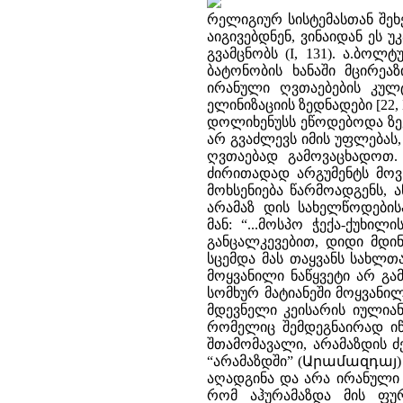
რელიგიურ სისტემასთან შეხე
აიგივებდნენ, ვინაიდან ეს 
გვამცნობს (I, 131). ა.ბოლ
ბატონობის ხანაში მცირეა
ირანული ღვთაებების კულტ
ელინიზაციის ზედნადები [22, Б
დოლიხენუსს ეწოდებოდა ზევსი 
არ გვაძლევს იმის უფლებას
ღვთაებად გამოვაცხადოთ. 
ძირითადად არგუმენტს მოვს
მოხსენიება წარმოადგენს, 
არამაზ დის სახელწოდებისა
მან: “...მოსპო ჭექა-ქუხი
განცალკევებით, დიდი მდი
სცემდა მას თაყვანს სახლთა ს
მოყვანილი ნაწყვეტი არ გა
სომხურ მატიანეში მოყვანი
მდევნელი კეისარის იულია
რომელიც შემდეგნაირად იწყ
შთამომავალი, არამაზდის ძე,
“არამაზდში” (Արամազդայ) 
აღადგინა და არა ირანული 
რომ აჰურამაზდა მის ფუ