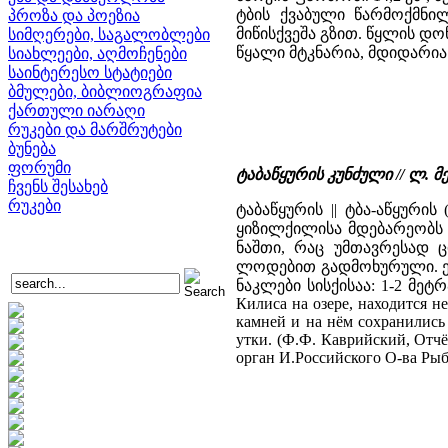
ტბის ქვაბული წარმოქმნილ
პროზა და პოეზია
მიწისქვეშა გზით. წყლის დ
სიმღერები, საგალობლები
წყალი მტკნარია, მდიდარია
სიახლეები, აღმოჩენები
საინტერესო სტატიები
ბმულები, ბიბლიოგრაფია
ქართული იარაღი
რუკები და მარშრუტები
ბუნება
ფორუმი
ტაბაწყურის კუნძული // ლ.
ჩვენს შესახებ
რუკები
ტაბაწყურის || ტბა-აწყური
ყიზილქილისა მდებარეობს
ნაშთი, რაც უმთავრესად 
ლოდებით გადმოხურული. ეს
ნაკლები სისქისაა: 1-2 მეტ
Килиса на озере, находится 
камней и на нём сохранились
утки. (Ф.Ф. Каврийский, Отч
орган И.Российского О-ва Рыбо