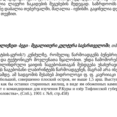
ია ლავური ნაკადების შეგუბების შედეგად. საზრდოობს
ონე დაბალია თებერვალში, მაღალია - ივნისში. გაყინული
 თევზით.
 მელიქსეთ -ბეგი - მეგალითური კულტურა საქართველოში
, თბ
ს (ტბის-ყურის?) კუნძულზე, რომელიც წარმოადგენს ბუნებ
 და ტექტონიკურ მოვლენათა წყალობით. უნდა ჩამოშორებ
ცილინდრული ყაიდის ნაგებობათაგან შესდგება უსახურავ
 ნაგებობანი ლაბირინტებს წარმოადგენენ, მაგრამ არა ი
რამდე. ამ სადგომის შესახებ ჰიდროლოგი ფ. ფ. კავრიიაკი 1
небольшой, совершенно плоский остров, не выше 1,5 арш. Высту
 как бы останки старинных жилищ, в виде ям обоженных камн
ёт о командировки для изучения Р.Куры и озёр Тифлисской губ
ловства», (Спб.), 1901 г. №9, стр.458)