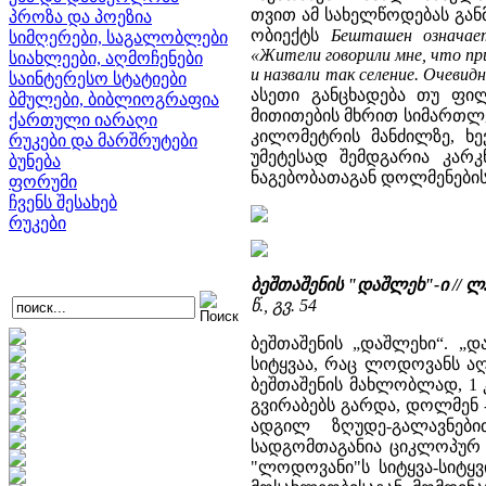
თვით ამ სახელწოდებას გან
პროზა და პოეზია
ობიექტს
Бешташен означае
სიმღერები, საგალობლები
«Жители говорили мне, что пр
სიახლეები, აღმოჩენები
и назвали так селение. Очевид
საინტერესო სტატიები
ასეთი განცხადება თუ ფი
ბმულები, ბიბლიოგრაფია
მითითების მხრით სიმართლე
ქართული იარაღი
კილომეტრის მანძილზე, ხ
რუკები და მარშრუტები
უმეტესად შემდგარია კარკ
ბუნება
ნაგებობათაგან დოლმენების
ფორუმი
ჩვენს შესახებ
რუკები
ბეშთაშენის "დაშლეხ"-ი //
წ., გვ. 54
ბეშთაშენის „დაშლეხი“. „
სიტყვაა, რაც ლოდოვანს ა
ბეშთაშენის მახლობლად, 1 
გვირაბებს გარდა, დოლმენ -
ადგილ ზღუდე-გალავნებ
სადგომთაგანია ციკლოპურ
"ლოდოვანი"ს სიტყვა-სიტყვ