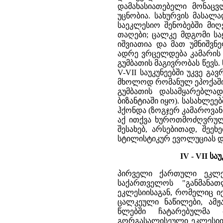
დამახასიათებელი მონაცვ
უცნობია. სახურვის მასალ
საეკლესიო შენობებში მიღ
თაღები; ცალკე მდგომი სა
იშვიათია და მათ უმნიშვ
ადრე ვრცელდება კამარის 
გუმბათის მაგივრობას წევს
V-VII საუკუნეებში უკვე გ
მხოლოდ რომანულ ეპოქაში 
გუმბათის დასამყარებლა
ბიზანტიაში იყო). სასახლე
ჰქონდა (ზოგჯერ კამაროვანი
აქ ითქვა ხუროთმოძღვრულ 
შესახებ, არსებითად, შეე
სტილისტიკურ ევოლუციას 
IV - VII 
პირველი ქართული ეკლესია, რომელიც IV ს-ის 30-იან წლებში ააშენა მირიან მეფემ საქართველოს "განმანათლებლის" წმ.ნინოს მითითებით, აღარ გადარჩენილა. მეორე ეკლესიისაგან, რომელიც იქვე ააგო ვახტანგ გორგასალმა (V ს-ის მეორე ნახევარში), გადარჩა ცალკეული ნაწილები, ამჟამად ჩართული სვეტიცხოველის დღევანდელ კორპუსში. (1970-71 წლებში ჩატარებულმა მუშაობამ გამოავლინა, ცალკულ ფრაგმენტებთან ერთად, გორგასალისეული ეკლესიის მთელი მოხაზულობა და მირიანისეული სამლოცველოს კვალიც). ქართველი მატიანეები იმ ადრინდელ ხანაში ყოველთვის აღნიშნავდნენ ეკლესიის აშენების ფაქტს, რადგანაც მაშინ ეს ახალი ამბავი იყო და ახალი იდეოლოგიის დანერგვას ემსახურებოდა. მატიანეების ცნობით, პირველი ქართველი ქრისტიანი მეფის მირიანისა და მისი მემკვიდრეების ბაკურის, მირდატისა და სხვათა დროს, მცხეთის გარდა, ეკლესიები აუშენებიათ ურუშეთში, მანგლისში, ბოდბეში, წილკანში, ნეკრესში, რუსთავში, წუნდასა და თუხარისის ციხეში, ე.ი. ისტორიულ პროვინციებში ქართლში, კახეთსა და მესხეთში. თითქმის ყველა ამ ჩამოთვლილ პუნქტში ეკლესია დღესაც არსებობს, მაგრამ ყველა უფრო გვიანდელია, თუმცა ზოგი კი მაინც ადრინდელ ხანას მიეკუთვნება. მხოლოდ ნეკრესის მონასტრის (კახეთშია) სხვადასხვადროინდელ ნაგებობათა შორის დგას ერთი სულ პატარა ეკლესია, რომელსაც მკვლევარნი IV საუკუნეს მიაკუთვნებენ და მატიანეთა ცნობებს უკავშირებენ. ეს ნატეხი ქვით ნაშენი სამნავიანი ეკლესიაა (ჩვენ უკვე ვთქვით, რომ კახეთი საქართველოს ერთადერთი კუთხეა, სადაც თლილ ქვას არ ხმარობდნენ). იგი აღმართულია საგანგებო სუბსტრუქციაზე, რომელშიაც კრიპტა (სამარხი) არის მოთავსებული. შენობის თავისებურებას ის შეადგენს, რომ მას სიგანე მეტი აქვს სიგრძეზე, და არა პირიქით, როგორც ნამდვილ ბაზილიკაში უნდა იყოს, შიგნით მას არა აქვს ბოძები, რომელთა მწკრივი აგრეთვე დამახასიათებელია ბაზილიკისათვის, მისი ნავები ფართოდ გახსნილი თითო თაღით უკავშირდება ერთმანეთს. გვერდის ნავებსაც ღია თაღები ჰქონდა გარეთკენ, ასე რომ, მთელი შენობა გამჭოლი ფანჩატურივით იყო. ეს საშუალებას აძლევდა მლოცველთ წირვის დროს გარეთ დარჩენილიყვნენ. დღეს ძნელია ნეკრესის სამლოცველოს თავდაპირველი სახის წარმოდგენა - დროთა განმავლობაში იგი დაზიანდა, გადარჩა მხოლოდ შუა და ჩრდილოეთის ნავები. აქ ჯერ კიდევ ნაადრევია რაიმე მკაფიოდ დასახული მხატვრული ამოცანის შესახებ ლაპარაკი. ეს მხოლოდ მიახლოებაა ახალი ამოცანების ამოხსნასთან. მაგრამ დამახასიათებელია, რომ ნეკრესის მშენებელმა თავისი სამლოცველო მხოლოდ გარეგნულად დაამსგავსა ბაზილიკას (სამი ნავი, რომელთაგან შუა ძლიერ ამოზიდულია ორ დანარჩენთან შედარებით), მაგრამ უგულებელყო ბაზილიკის ისეთი არსებითი მხარეები, როგორიცაა ხაზგასმული სიგრძივი ღერძი და სივრცის დამანაწილებელი ბოძების მწკრივი. V საუკუნის პატარა ეკლესია კახეთის მეორე მონასტერია - ძველი შუამთის - ანსამბლში თითქოს ბაზილიკური თემას განვითარების შემდეგ საფეხურს გვიჩვენებს. აქ უკვე საგრძნობია სივრცის დაგრძელება აღმოსავლეთ - დასავლეთის ღერძის გასწვრივ, ნავები ერთმანეთისგან გაყოფილია ბოძებზე დაბჯენილი ორ - ორი თაღით; მაგრამ თაღოვანი მალების სიგანე უბრალო კარის სიგანეს არ აღემატება. გვერდის ნავები ვიწრო და გრძელი კორიდორებია, საკუთარი საკურთხევლის აფსიდების გარეშე. 