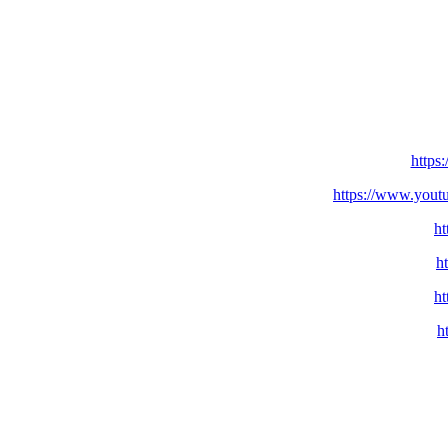
https
https://www.you
h
h
h
h