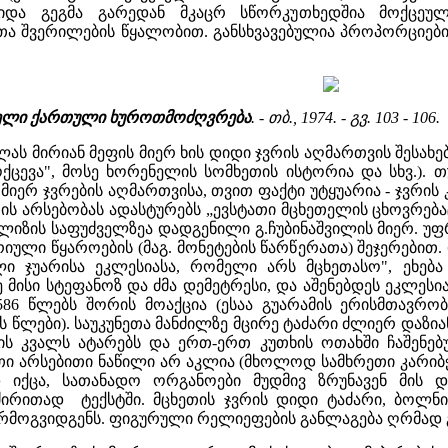
იდა გეგმა გარედან მკაცრ სწორკუთხედშია მოქცეულ
 შვერილების წყალობით. განსხვავებულია პროპორციები, 
 ძველი ქართული ხუროთმოძღვრება
. - თბ., 1974. - გვ. 103 - 106.
ლას მირიან მეფის მიერ ხის დიდი ჯვრის აღმართვის შესა
ოქცევა", მოსე ხორენელის სომხეთის ისტორია და სხვ.). 
მიერ ჯვრების აღმართვისა, თვით ფაქტი უტყუარია - ჯვრის
ვრის არსებობას ადასტურებს „ევსტათი მცხეთელის ცხოვრება
იზის საფუძველზეა დადგენილი გ.ჩუბინაშვილის მიერ. უფ
ული წყაროების (მაგ. მონეტების წარწერათა) შეჯერებით.
ლი ჯუარისა ეკლესიასა, რომელი არს მცხეთასო", ეხებ
 მისი სტეფანოზ და ძმა დემეტრესი, და აშენებდეს ეკლესია
 586 წლებს შორის მოაქცია (ესაა გუარამის ერისმთავრობ
 წლები). საუკუნეთა მანძილზე მცირე ტაძარი ძლიერ დაზია
რის კვალს ატარებს და ერთ-ერთ კუთხის ოთახში ჩაშენე
ი არსებითი ნაწილი არ აკლია (მხოლოდ სამხრეთი კარიბჭ
 იქცა, სათანადო ორგანოები მუდმივ ზრუნავენ მის დ
ძირითად ტექსტში. მცხეთის ჯვრის დიდი ტაძარი, ბოლნ
რმოგვიდგენს. ფიგურული რელიეფების განლაგება ღრმად გ