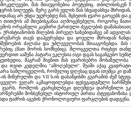
ამოკვლევები, მას შთაუგონებია პოეტებიც. თბილისისკე
ვრის სილუეტს, მერე გარს უვლის მას სხვადასხვა მხრიდან, 
იდანაც არ უნდა უყურებდე მას, მცხეთის ჯვარი გაოცებს და
ი თითქოს ამ მთებისგანაა აღმოცენებული, როგორც მათი 
მოს ორგანული კავშირი ქართული ძეგლების დამახასიათე
. ქრისტიანობის მიღების პირველ ხანებიდანვე ამ ადგილა
არემარეს თავს დაჰყურებდა და ყოველი მხრიდან ჩანდ
მუნოების ძალასა და უძლეველობას შთააგონებდა. მას 
 ერებიც (მათ შორის სომხებიც). მლოცველთა რიცხვი თან
გვერდით ააშენა პატარა ეკლესია (იგი დგას საგანგებო სუბ
კუთხედია, მაგრამ შიგნით მას ჯვარისებრი მოხაზულობა
 და თვით კედელშია "ამოღებული". შუაში აქაც კვადრატი
ატარა სამლოცველოს, რომელიც დღესაც დგას (თუმცა კი დაზი
 ს-ის მიწურულში და VII ს-ის დასაწყისში გუარამის ძემ ს
ოცველო ვეღარ აკმაყოფილებდა ფესვგადგმული სარწმუნ
ს ჯვარს, რომლის კვარცხლბეკი დღემდეა დარჩენილი ეკ
წარწერებში მოხსენებულ ისტორიულ პირთა (სტეფანოზისა დ
რხდა ტაძრის აგების ქრონოლოგიური ფარგლების დადგენა.