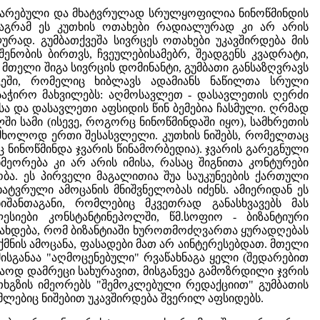
ვითარებული და მხატვრულად სრულყოფილია ნინოწმინდის
 მაგრამ ეს კუთხის ოთახები რადიალურად კი არ არის
რად. გუმბათქვეშა სივრცეს ოთახები უკავშირდება მის
ენობის ბირთვს, ჩვეულებისამებრ, შეადგენს კვადრატი,
მთელი შიგა სივრცის დომინანტი, გუმბათი განსაზღვრავს
ეში, რომელიც ხიბლავს ადამიანს ნაწილთა სრული
საჭირო მახვილებს: აღმოსავლეთ - დასავლეთის ღერძი
 და დასავლეთი აფსიდის წინ ბემებია ჩასმული. ღრმად
ში სამი (ისევე, როგორც ნინოწმინდაში იყო), სამხრეთის
 მხოლოდ ერთი შესასვლელი. კუთხის ნიშებს, რომელთაც
ც ნინოწმინდა ჯვარის წინამორბედია). ჯვარის გარეგნული
მეორება კი არ არის იმისა, რასაც შიგნითა კონტურები
ბა. ეს პირველი მაგალითია შუა საუკუნეების ქართული
ტვრული ამოცანის მნიშვნელობას იძენს. ამიერიდან ეს
შანთაგანი, რომლებიც მკვეთრად განასხვავებს მას
ლესიები კონსტანტინეპოლში, წმ.სოფიო - ბიზანტიური
გახდება, რომ ბიზანტიაში ხუროთმოძღვართა ყურადღებას
მნის ამოცანა, ფასადები მათ არ აინტერესებდათ. მთელი
 მისგანაა "აღმოცენებული" რვაწახნაგა ყელი (შედარებით
აოდ დამრეცი სახურავით, მისგანვეა გამოზრდილი ჯვრის
თხგზის იმეორებს "შემოკლებული რედაქციით" გუმბათის
ომლებიც ნიშებით უკავშირდება შვერილ აფსიდებს.