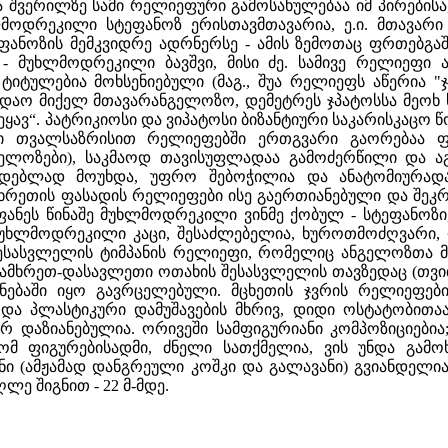
 შვერილზე სამი რელიეფური გამოსახულებაა იმ პირების
ლმოდრეკილი სტეფანოზ ერისთავმთავარია, ე.ი. მთავარი 
ეფანოზის მემკვიდრე ადრნერსე - ამის ზემოთაც ფრთებგა
- მუხლმოდრეკილი ბავშვი, მისი ძე. სამივე რელიეფი
ტიტულებია მოხსენიებული (მაგ., შუა რელიეფს აწერია 
მინდაო მიქელ მთავარანგელოზო, დემეტრეს ჯპატოსსა მეოხ
ეყავ“. პატრიკიოსი და ვიპატოსი ბიზანტიური საკარისკაცო 
ური თვალსაზრისით რელიეფებში ერთგვარი გაორებაა ფ
გელოზები), საკმაოდ თავისუფლადაა გამოძერწილი და აგ
კიდებლად მოუხდა, უფრო შებოჭილია და ანატომიურა
ამხრეთის ფასადის რელიეფები ისე გაერთიანებული და შე
ფანეს წინაშე მუხლმოდრეკილი ვინმე ქობულ - სტეფანოზი
 მუხლმოდრეკილი კაცი, შესაძლებელია, ხუროთმოძღვარი,
შესასვლელის ტიმპანის რელიეფი, რომელიც ანგელოზთა მ
ამხრეთ-დასავლეთი ოთახის შესასვლელის თავზედაც (თვით 
ბაში იყო გავრცელებული. მცხეთის ჯვრის რელიეფები,
 და პლასტიკური დამუშავების მხრივ, დიდი ოსტატობითა
ერ დაზიანებულია. ორივეში სამფიგურიანი კომპოზიციები
მ ფიგურებისადმი, ძნელი სათქმელია, ვის უნდა გამო
ი (ამჟამად დანგრეული კოშკი და გალავანი) გვიანდელია
მაღლე შიგნით - 22 მ-მდე.