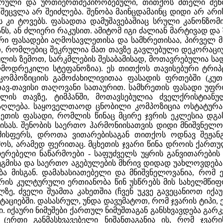
ეკრული და ურთიერთშეპირობებული, თითქოს მთელი შენ
შეცვლა არ შეიძლება. შენობა მაინცდამაინც დიდი არ არის
 კი ტოვებს. ფასადთა დამუშავებაშიაც სრული კანონზომ
ანს, ან ძლიერი რაკუსით. ამიტომ იგი ძალიან მარტივად 
რი ფასადები აღმოსავლეთისა და სამხრეთისაა, პირველ მა
თ, რომლებიც შეკრულია მათ თავზე გავლებული დეკორაც
ტყლის ზემოთ, სარკმლების შესაბამისად, მოთავრებულია 
ხლმოდრეკილი სტეფანოზია). ეს თითქოს თავისებური ტრი
კომპოზიციის გამოძახილივითაა ფასადის ფრთებში (კუთ
ავ-თავისი თაღოვანი სათაურით. სამხრეთის ფასადი უფ
ლელის თავზე, ტიმპანში, მოთავსებულია ძველქრისტია
აღლება. საყოველთაოდ ცნობილი კომპოზიცია ოსტატურა
თის ფასადი, რომლის წინაც მცირე ჯვრის ეკლესია დგა
თისას. შენობის საერთო ჰარმონიისათვის დიდი მნიშვნელ
შისფერს, დროთა ვითარებისაგან თითქოს ოდნავ შეჟან
ოს, არამედ ფერითაც. მცხეთის ჯვარი წინა დროის ქართ
ერებელი ნაწარმოები - საფუძველს უყრის განვითარების 
გმისა და საერთო აგებულების მხრივ დიდად უახლოვდება მ
ა მისგან. დამახასიათებელი და მნიშვნელოვანია, რომ ე
ის კულტურული ერთიანობა წინ უსწრებს მის სახელმწიფო
ილზე, ძველი შუამთა კახეთშია (ჩვენ უკვე გავეცანიოთ ი
ნოტაციებში. დასასრულ, უნდა დავუმატოთ, რომ ჯვარის ტიპი
. იქაური ნიმუშები ქართულ ნიმუშთაგან განსხვავდება გა
 (ერთი განმასხვავებელი ნიშანთაგანია ის, რომ ჯვა