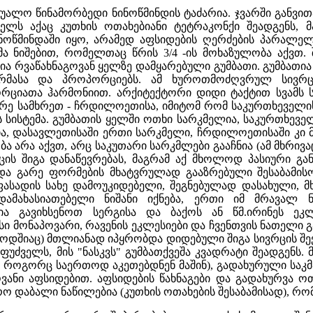
უშუალო წინამორბედი ნინოწმინდის ტაძარია. ჯვარში გან
ძველს აქაც კუთხის ოთახებიანი ტეტრაკონქი შეადგენს,
ოწმინდაში იყო, არამედ აფსიდების ღერძების პარალელუ
ა ნიშებით, რომელთაც წრის 3/4 -ის მოხაზულობა აქვთ. შ
 რვაწახნაგოვან ყელზე დამყარებული გუმბათი. გუმბათია 
რმასა და პროპორციებს. ამ ხუროთმოძღვრულ სივრც
ციათა ჰარმონიით. არქიტექტორი დიდი ტაქტით სვამს 
ე სამხრეთ - ჩრდილოეთისა, იმიტომ რომ საკურთხეველისა
 სისტემა. გუმბათის ყელში ოთხი სარკმელია, საკურთხეველ
ია, დასავლეთისაში ერთი სარკმელი, ჩრდილოეთისაში კი
 არა აქვთ, არც საკუთარი სარკმლები გააჩნია (ამ მხრივა
ცის შიგა დანაწევრებას, მაგრამ აქ მხოლოდ პასიური გან
და გარე ფორმების მხატვრულად გააზრებული შესაბამისო
სადის სახე დამოუკიდებელი, შეგნებულად დასახული, მხა
ამახასიათებელი ნიშანი იქნება, ერთი იმ მრავალ ნი
ისია გავიხსენოთ სერგისა და ბაქოს ან წმ.ირინეს ეკ
 მონაპოვარი, რავენის ეკლესიები და ჩვენთვის ნათელი 
იოდშიაც) მთლიანად იპყრობდა დიდებული შიგა სივრცის შექ
ფუძველს, მის "ნასკვს" გუმბათქვეშა კვადრატი შეადგენს.
, როგორც საერთოდ აკეთებდნენ მაშინ), გადახურული საკმ
ვანი აფსიდებით. აფსიდების წახნაგები და გადახურვა ო
რო დაბალი ნაწილებია (კუთხის ოთახების შესაბამისად), რ