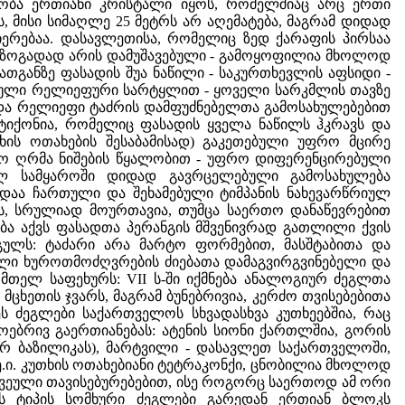
ობა ერთიანი კრისტალი იყოს, რომელშიაც არც ერთი
, მისი სიმაღლე 25 მეტრს არ აღემატება, მაგრამ დიდად
იერებაა. დასავლეთისა, რომელიც ზედ ქარაფის პირსაა
და ზოგადად არის დამუშავებული - გამოყოფილია მხოლოდ
თგანზე ფასადის შუა ნაწილი - საკურთხევლის აფსიდი -
იული რელიეფური სარტყლით - ყოველი სარკმლის თავზე
სადა რელიეფი ტაძრის დამფუძნებელთა გამოსახულებებით
პტიქონია, რომელიც ფასადის ყველა ნაწილს ჰკრავს და
ხის ოთახების შესაბამისად) გაკეთებული უფრო მცირე
რო ღრმა ნიშების წყალობით - უფრო დიფერენცირებული
ნულ სამყაროში დიდად გავრცელებული გამოსახულება
დაა ჩართული და შეხამებული ტიმპანის ნახევარწრიულ
ს, სრულიად მოურთავია, თუმცა საერთო დანაწევრებით
ობა აქვს ფასადთა პერანგის მშვენივრად გათლილი ქვის
გულს: ტაძარი არა მარტო ფორმებით, მასშტაბითა და
ული ხუროთმოძღვრების ძიებათა დამაგვირგვინებელი და
მთელ საფეხურს: VII ს-ში იქმნება ანალოგიურ ძეგლთა
ცხეთის ჯვარს, მაგრამ ბუნებრივია, კერძო თვისებებითა
ს ძეგლები საქართველოს სხვადასხვა კუთხეებშია, რაც
ებრივ გაერთიანებას: ატენის სიონი ქართლშია, გორის
ქაურ ბაზილიკას), მარტვილი - დასავლეთ საქართველოში,
, ე.ი. კუთხის ოთახებიანი ტეტრაკონქი, ცნობილია მხოლოდ
რკვეული თავისებურებებით, ისე როგორც საერთოდ ამ ორი
რის ტიპის სომხური ძეგლები გარედან ერთიან ბლოკს