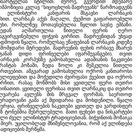
ისარტყელას სტილით. მეორე, გვერდით მდებარე
ომპოზიცია კვლავ "სიცოცხლის შადრევანს" წარმოადგენს
 ელინისტური კანფარის მსგავსი ლარნაკის
ახით. ლარნაკს აქვს მაღალი, ქვემოთ გაფართოებული
ეხი, რომელზეც მოთავსებულია წყლით სავსე ემბაზი.
ქედან აღმართულია წითელი ფერის ღერო
აგვირგვინებული ფიჭვის გირჩით. შადრევნიდან უხვად
ადმოდის წყალი, რომელსაც ეწაფებიან ლარნაკის კიდეზე
ემომჯდარი მტრედები. შადრევნის ფეხის ორსავე მხარეს
განან დიდი ფრინველები (ფარშევანგები). თვით
არნაკის კორპუსზე გამოსახულია ადამიანის ნაკვთები
რანტას პოზაში, ზედა ზოლი კი შემკულია წითელი
ირთვებით. ამგვარად გამოსახულია ოქროს კანთაროსი
ელიეფებით და მოჭედილი ძვირფასი ქვებით და ოქროს
ირჩით, რასაც მოწმობს მისი ყვითელი ფერი თეთრი
თინათით. ყვითელი ფერისაა თვით ლარნაკიც და თეთრი
ლვარება ავლენს მის მრგვალ ფორმას. საერთოდ
ერადოვანი გამა აქ მდიდარია და მოხდენილი. წყალი
ურჯია, ფრინველების ნაკვთები ყვითელ და ვარდისფერ
აზ ტონებშია შესრულებული. მათი ფეხები და ნისკარტები
ული ძველ ელინისტურ ტრადიციებთან. ბიჭვინთის მოზაიკა
ს მიერ. უცილობლად მნიშვნელოვანია, რომ აქ ვლინდება
დიციების შერწყმა.