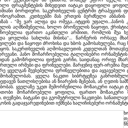
ნილი ფრაგმენტების მიხედვით იატაკი დაყოფილი ყოფილ
თმიანი ბორდიური. საკურთხევლის ცენტრში ტრაპეციის 
ონოგრამით. კუთხეებში მას ერთვის ბერძნული ანბანი
ზას - "მე ვარ ალფა და ომეგა...იტყვის უფალი...პანოს
ულის აღმნიშვნელია, ხოლო ბროწეულის ნაყოფი, ქრისტიან
რჩოებულია ფართო აკანთული არშიით, რომლის შუა ხ
 ყოვლისა სახლისა მისისა"... წარწერის ორსავე მხ
ავილები და ნაყოფი ძროხისა და ხბოს გამოსახულება, რაც
იყოს. საკურთხევლის აღმოსავლეთის კედელთან მოთავსებ
ადრევანი. პანო მოჩარჩოებულია ტალღისებრი ორნამენტის
დან გამოზრდილია ფიჭვის გირჩი, საიდანაც ორივე მხარ
ართული ირმები და ფრინველები. მარჯვნივ ფურ-ირემია შ
რე ყველგან შევსებულია ფრინველებითა და აყვავებული ტ
ნ მოხაზულობას. ყველა ნაკვთი სიბრტყეზეა განრთხმუ
ედავენ ნათლისღებისა ან ზიარების მცნებას, ან ღვთის სა
სებობას. ყველაზე უკეთ შემორჩენილია მოზაიკური იატაკი
რთობი მოჩარჩოებული ყოფილა, ფართო მოზაიკური 
 თევზები, ბატკანი და გეომეტრიული ნაკვთები. სანათლავ
ნის გადაჯვარედინებით იქმნება ხალიჩისებური ორნამენტი.
ხ
თ
წ