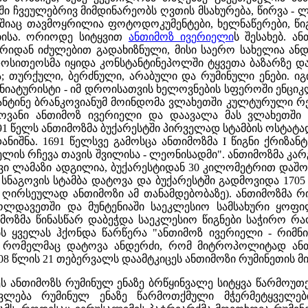
ში ჩვეულებრივ მიმდინარეობს ღვთის მსახურება, წირვა - 
ლშიაც თავმოყრილია ფოტოდოკუმენტები, ხელნაწერები, წიგ
ბისა. ორიოდე სიტყვით
ანთიმოზ ივერიელი
ს შესახებ. ა
რიდან იძულებით გადახიზნული, მისი საერო სახელია ანდრი
სითეოსმა იყიდა კონსტანტინეპოლში ტყვეთა ბაზარზე და თა
ა; თურქული, ბერძნული, არაბული და რუმინული ენები. იგი
 მინიატურისტი - იმ დროისათვის ხელოვნების სფეროში ენ
ანტინე ბრანკოვიანუმ მოინდომა ვლახეთში კულტურული რე
ანი ანთიმოზ ივერიელი და დაავალა მას ვლახეთში სა
1 წელს ანთიმოზმა ბუქარესტში პირველად სტამბის ოსტატად
დანიშნა. 1691 წელსვე გამოსცა ანთიმოზმა I წიგნი ქრიზ
ლის რჩევა თავის შვილისა - ლეონისადმი". ანთიმოზმა კარგ
ვი ლამაზი ადგილია, ბუქარესტიდან 30 კილომეტრით დაშორ
წ. სნაგოვის სტამბა დატოვა და ბუქარესტში გადმოვიდა 170
ღირსეულად ანთიმოზი ამ თანამდებობაზე). ანთიმოზმა რი
ოლდავეთში და მუნტენიაში საეკლესიო სამსახური ყოფი
თიმოზმა წინასწარ დაბეჭდა საეკლესიო წიგნები საჭირო
ებს ყველას ჰქონდა წარწერა "ანთიმოზ ივერიელი - რიმნი
რომელმაც დატოვა ანდერძი, რომ მიტროპოლიტად ანთ
08 წლის 21 თებერვალს დაამტკიცეს ანთიმოზი რუმინეთის
 ანთიმოზს რუმინულ ენაზე ბრწყინვალე სიტყვა წარმოუთქ
ვლება რუმინულ ენაზე წარმოთქმული მჭერმეტყველებ