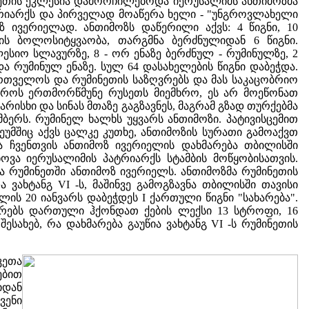
ნეთის ეკლესია დამორჩილებოდა იერუსალიმს ანთიმოზმა
ტრიარქს და პირველად მოაწერა ხელი - "უნგროვლახელი
ზ ივერიელად. ანთიმოზს დაწერილი აქვს: 4 წიგნი, 10
თვის ბოლოსიტყვაობა, თარგმნა ბერძნულიდან 6 წიგნი.
ლესიო სლავურზე, 8 - ორ ენაზე ბერძნულ - რუმინულზე, 2
ა რუმინულ ენაზე. სულ 64 დასახელების წიგნი დაბეჭდა.
ართველოს და რუმინეთის საზღვრებს და მას საკაცობრიო
დროს ერთმორწმუნე რუსეთს მიემხრო, ეს არ მოეწონათ
სხი და სინას მთაზე გაგზავნეს, მაგრამ გზად თურქებმა
მბერს. რუმინელ ხალხს უყვარს ანთიმოზი. პატივისცემით
ზეუმშიც აქვს ცალკე კუთხე, ანთიმოზის სურათი გამოაქვთ
ა ჩვენთვის ანთიმოზ ივერიელის დახმარება თბილისში
ოვა იერუსალიმის პატრიარქს სტამბის მოწყობისათვის.
ა რუმინეთში ანთიმოზ ივერიელს. ანთიმოზმა რუმინეთის
ვახტანგ VI -ს, მაშინვე გამოგზავნა თბილისში თავისი
წლის 20 იანვარს დაბეჭდეს I ქართული წიგნი "სახარება".
იარებს დართული ჰქონდათ ქების ლექსი 13 სტროფი, 16
ახებ, რა დახმარება გაუწია ვახტანგ VI -ს რუმინეთის
კეთა
ებით
იდან
ვენი