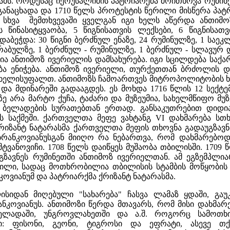
ამს. როდესაც იერუსალიმის პატრიარქმა მოითხოვა რუმი
განაცხადა და 1710 წელს პროტესტის წერილი მისწერა პა
" სხვა შემთხვევაში ყველგან იგი ხელს აწერდა ანთიმო
ის წინასიტყვაობა, 5 წიგნისათვის ლექსები, 6 წიგნისა
დაბეჭდა: 30 წიგნი ბერძნულ ენაზე, 24 რუმინულზე, 1 საეკ
აბულზე, 1 ბერძნულ - რუმინულზე, 1 ბერძნულ - სლავურ დ
ია ანთიმოზ ივერიელის დამსახურება. იგი სცილდება საქ
ბა ენიჭება. ანთიმოზ ივერიელი, თურქეთთან ბრძოლის 
ხელისუფალთ. ანთიმოზს ჩამოართვეს მიტროპოლიტობის ხარი
 და მდინარეში გადააგდეს. ეს მოხდა 1716 წლის 12 სექტე
ლზე არა მარტო ქუჩა, ტაძარი და მუზეუმია, სახელმწიფო მუ
 ბელადების სურათებთან ერთად. განსაკუთრებით დიდი
 საქმეში. ქართველთა მეფე ვახტანგ VI დახმარება სთხ
რიზანტ ნატარასმა ქართველთა მეფის თხოვნა გადაუგზავნ
რანკოვიანუსგან მიიღო რა ნებართვა, რომ დახმარებოდა 
შტვანოვიჩი. 1708 წელს დაიწყეს მუშაობა თბილისში. 1709 
აგზავნეს რუმინეთში ანთიმოზ ივერიელთან. ამ ეგზემპლ
ლი, სადაც მოთხრობილია თბილისის სტამბის მოწყობის შეს
კოვიანუმ და პატრიარქმა ქრიზანტ ნატარასმა.
სიდან მიღებული "სახარება" ჩასვა ლამაზ ყდაში, გაუ
რანკოვიანუს. ანთიმოზი წერდა მთავარს, რომ მისი დახმარ
ელადაში, უნგროვლახეთში და ა.შ. როგორც სამოთხ
ი: ფისონი, გეონი, ტიგროსი და ეფრატი, ასევე თქ