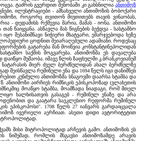
ლოცვა. ტაძრის გვერდით შენობაში კი გახსნილია
ანთიმოზ
ნები, ილუსტრაციები - ამსახველი ანთიმოზის ბობოქარი
ნთიმოზი, როგორც თვითონ მიუთითებს თავის ვინაობას,
ა - დედამისს რქმევია მარია, მამას - იონა. ანთიმოზი
ნ წაიყვანა. ასწავლა მას წიგნების ბეჭდვა - სასტამბო
 იყო შესანიშნავი ნიჭიერი მხატვარი, ემარჯვებოდა ხეზე
ციკლოპედიური ცოდნით შეიარაღებული ადამიანი. როდესაც
ფორმების გატარება მან მოიწვია კონსტანტინეპოლიდან
სტამბო საქმის მოგვარება. ანთიმოზმა ეს დავალება
 დაიწყო მუშაობა. იმავე წლის ზაფხულში კ.ბრანკოვიანუმ
ანტ ნატარასის მიერ ძველ ბერძნულიდან ახალ ბერძნულზე
ად შეისწავლა რუმინული ენა და 1694 წელს იგი დანიშნეს
ებით კუნძული) ანთიმოზმა სნაგოვში დაარსა სტამბა და
5 წ. ანთიმოზი აირჩიეს რიმნიკის ეპისკოპოზად (ვლახეთის
მნიკშიც მოაწყო სტამბა, მოამზადა ნიადაგი, რომ მთელ
ლიყო ხალხისათვის გასაგებ - რუმინულ ენაზე და არა
 რაოდენობით და გაატარა საეკლესიო რეფორმა რუმინულ
კის ეპისკოპოსი". 1708 წელს 27 იანვარს გარდაიცვალა
იმოზ ივერიელი აერჩიათ. ასეთი დიდი ავტორიტეტით
 მიტროპოლიტად.
ვამს მისი მიტროპოლიტად არჩევის გამო. ანთიმოზის ეს
ის ნიმუშად, რომლის მსგავსი ანთიმოზამდე არავის