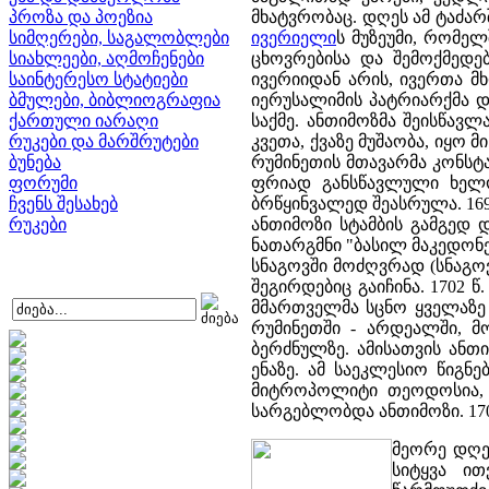
პროზა და პოეზია
მხატვრობაც. დღეს ამ ტაძარ
სიმღერები, საგალობლები
ივერიელი
ს მუზეუმი, რომე
სიახლეები, აღმოჩენები
ცხოვრებისა და შემოქმედე
საინტერესო სტატიები
ივერიიდან არის, ივერთა მხ
ბმულები, ბიბლიოგრაფია
იერუსალიმის პატრიარქმა დო
ქართული იარაღი
საქმე. ანთიმოზმა შეისწავლ
რუკები და მარშრუტები
კვეთა, ქვაზე მუშაობა, იყო
ბუნება
რუმინეთის მთავარმა კონსტ
ფორუმი
ფრიად განსწავლული ხელოვ
ჩვენს შესახებ
ბრწყინვალედ შეასრულა. 169
რუკები
ანთიმოზი სტამბის გამგედ 
ნათარგმნი "ბასილ მაკედონე
სნაგოვში მოძღვრად (სნაგო
შეგირდებიც გაიჩინა. 1702 
მმართველმა სცნო ყველაზე 
რუმინეთში - არდეალში, მ
ბერძნულზე. ამისათვის ან
ენაზე. ამ საეკლესიო წიგნ
მიტროპოლიტი თეოდოსია, 
სარგებლობდა ანთიმოზი. 17
მეორე დღეს
სიტყვა ით