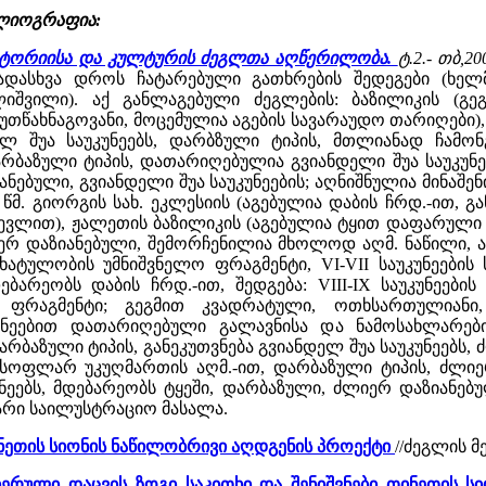
ბლიოგრაფია:
ისტორიისა და კულტურის ძეგლთა აღწერილობა.
ტ.2.- თბ,20
ვადასხვა დროს ჩატარებული გათხრების შედეგები (ხელმძ
ლიშვილი). აქ განლაგებული ძეგლების: ბაზილიკის (გ
უთწახნაგოვანი, მოცემულია აგების სავარაუდო თარიღები)
ელ შუა საუკუნეებს, დარბზული ტიპის, მთლიანად ჩამო
ბაზული ტიპის, დათარიღებულია გვიანდელი შუა საუკუნე
ნებული, გვიანდელი შუა საუკუნეების; აღნიშნულია მინაშე
 წმ. გიორგის სახ. ეკლესიის (აგებულია დაბის ჩრდ.-ით, 
ევლით), ჟალეთის ბაზილიკის (აგებულია ტყით დაფარული პა
ლიერ დაზიანებული, შემორჩენილია მხოლოდ აღმ. ნაწილი, 
ატულობის უმნიშვნელო ფრაგმენტი, VI-VII საუკუნეების 
ბარეობს დაბის ჩრდ.-ით, შედგება: VIII-IX საუკუნეები
ო ფრაგმენტი; გეგმით კვადრატული, ოთხსართულიანი
უნეებით დათარიღებული გალავნისა და ნამოსახლარებ
რბაზული ტიპის, განეკუთვნება გვიანდელ შუა საუკუნეებს, 
ნასოფლარ უკუღმართის აღმ.-ით, დარბაზული ტიპის, ძლიე
აუკუნეებს, მდებარეობს ტყეში, დარბაზული, ძლიერ დაზი
არი საილუსტრაციო მასალა.
ანეთის სიონის ნაწილობრივი აღდგენის პროექტი
//ძეგლის მე
ნიერული დაცვის ზოგი საკითხი და შენიშვნები თინეთის ს