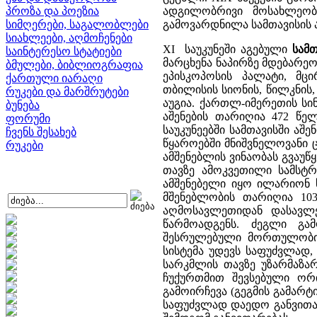
პროზა და პოეზია
ადგილობრივი მოსახლეობა
სიმღერები, საგალობლები
გამოვარდნილა სამთავისის ა
სიახლეები, აღმოჩენები
XI საუკუნეში აგებული
სამთ
საინტერესო სტატიები
მარცხენა ნაპირზე მდებარეო
ბმულები, ბიბლიოგრაფია
ეპისკოპოსის პალატი, მც
ქართული იარაღი
თბილისის სიონის, წილკნის
რუკები და მარშრუტები
აუგია. ქართლ-იმერეთის სი
ბუნება
აშენების თარიღია 472 წე
ფორუმი
საუკუნეებში სამთავისში ა
ჩვენს შესახებ
წყაროებში მნიშვნელოვანი ც
რუკები
ამშენებლის ვინაობას გვაუ
თავზე ამოკვეთილი სამსტრ
ამშენებელი იყო ილარიონ ს
მშენებლობის თარიღია 103
აღმოსავლეთიდან დასავლ
წარმოადგენს. ძეგლი გ
შესრულებული მორთულობით
სისტემა უდევს საფუძვლად
სარკმლის თავზე უზარმაზარ
ჩუქურთმით შევსებული ორ
გამოირჩევა (გეგმის გამარტ
საფუძვლად დაედო განვითა