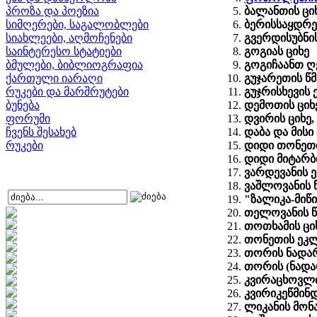
პროზა და პოეზია
ბალანთის ცი
სიმღერები, საგალობლები
ბერისსაყდრე
სიახლეები, აღმოჩენები
გვერდისუბნი
საინტერესო სტატიები
გოგიას ციხე
ბმულები, ბიბლიოგრაფია
გოგიჩაანთ ღ
ქართული იარაღი
გუჯარეთის წმ
რუკები და მარშრუტები
გუჯრისხევის 
ბუნება
დემოთის ციხ
ფორუმი
დვირის ციხე,
ჩვენს შესახებ
დაბა და მისი
რუკები
დიდი თონეთი
დიდი მიტარბ
ვარდევანის 
ვაშლოვანის 
"ზალიკა-მიწი
თელოვანის წ
თოთხამის ცი
თონეთის ეკლ
თორის ნადარ
თორის (ნადა
კვირაცხოვლი
კვირიკეწმინდ
ლიკანის მონა