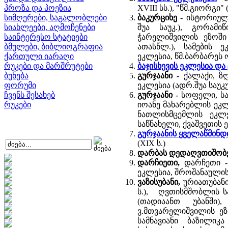
პროზა და პოეზია
XVIII სს.), "წმ.გიორგი"
სიმღერები, საგალობლები
ბაკურციხე
- ისტორიულ
სიახლეები, აღმოჩენები
შუა საუკ.), გორამი
საინტერესო სტატიები
ჭარელიშვილის ეზოში (
ბმულები, ბიბლიოგრაფია
ათასწლ.), სამების 
ქართული იარაღი
ეკლესია, წმ.ბარბარეს ო
რუკები და მარშრუტები
ბაჯისხევის ეკლესია და
ბუნება
გურჯაანი -
ქალაქი, ზ
ფორუმი
ეკლესია (ადრ.შუა საუკუნ
ჩვენს შესახებ
გურჯაანი -
სოფელი, სა
რუკები
იოანე მახარებლის ეკლ
ნათლისმცემლის ეკლე
საწნახელი, ქვაშვეთის ე
გურჯაანის ყველაწმინდ
(XIX ს.)
დარბას დედაღვთიშობელ
დარჩიეთი,
დარჩეთი -
ეკლესია, შროშანაულის 
ვაზისუბანი,
ურიათუბან
ს.), ღვთისმშობლის სა
(თადიაანთ უბანში)
ვ.მთვარელიშვილის ეზო
სამნავიანი ბაზილიკა