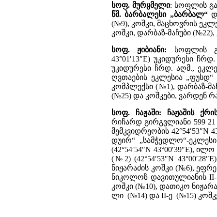
სოფ. მურყმელი
: სოფლის გა
წმ. ბარბალესი „ბარბალ“
და
(№9), კოშკი, მაცხოვრის ეკლე
კოშკი, დარბაზ-მაჩუბი (№22), 
სოფ. ჟიბიანი:
სოფლის გან
43°01′13″E) უკიდურესი ჩრდ
უკიდურესი ჩრდ. აღმ., ეკლეს
ღვთაების ეკლესია „ფუსდ“ (4
კომპლექსი (№1), დარბაზ-მაჩუ
(№25) და კოშკები, ვარდენ რა
სოფ. ჩაჟაში: ჩაჟაშის ქრი
რიჩარდ გირგვლიანი 599 21
მემკვიდრეობის 42°54′53″N 43
დუირ“ „სამჭედლო“-ეკლესია 
(42°54′54″N 43°00′39″E), ილო
(№2) (42°54′53″N 43°00′28″
ნიჟარაძის კოშკი (№6), ეფრ
ნიკოლოზ დავითულიანის II- 
კოშკი (№10), დათიკო ნიჟარაძ
ლი (№14) და II-ე (№15) კოშ