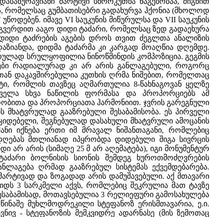
დასახურავიანი მარტივი სწორკუთხა ნაგებობაა, შიგნით
ია, რომელსაც გუმბათისებრი გადახურვა ჰქონია (მხოლოდ
წოდებენ. იმავე VI საუკუნის მიწურულსა და VII საუკუნის
რის გვერდით ააგო დიდი ტაძარი, რომელსაც ზედ გადაეხურა
ა დიდი ტაძრების აგების დროს თვით ძეგლთა ანალიზის
დაზიანდა, დიდმა ტაძარმა კი კარგად მოაღწია დღემდე.
ვრულად სრულყოფილია ნინოწმინდის კომპოზიცია. გეგმის
ახები რადიალურად კი არ არის განლაგებული, როგორც
თან დაკავშირებულია კუთხის ღრმა ნიშებით, რომელთაც
რატი, რომლის თავზეც აღმართულია 8-წახნაგოვან ყელზე
 ყველა სხვა ნაწილის ფორმასა და პროპორციებს ამ
ობითა და პროპორციათა ჰარმონიით. ჯვრის გარეგნული
ბის მხატვრულად გააზრებული შესაბამისობა. ეს პირველი
კიდებელი, შეგნებულად დასახული მხატვრული ამოცანის
შანი იქნება ერთი იმ მრავალ ნიშანთაგანი, რომლებიც
რადღებას მთლიანად იპყრობდა დიდებული შიგა სივრცის
დი არ არის (სიმაღე 25 მ არ აღემატება), იგი მონუმენტურ
 ტაძარი ბოლნისის სიონის შემდეგ ხუროთმოძღვრების
ლაგება ღრმად გააზრებულ სისტემას ექვემდებარება.
არტივად და ზოგადად არის დამუშავებული. აქ მთავარი
დს 3 სარკმელი აქვს, რომლებიც შეკრულია მათ ტავზე
საბამისად, მოთავსებულია 3 რელიეფური გამოსახულება
წინაშე მუხლმოდრეკილი სტეფანოზ ერისმთავარია, ე.ი.
ნივ - სტეფანოზის მემკვიდრე ადარნასე (მის ზემოთაც