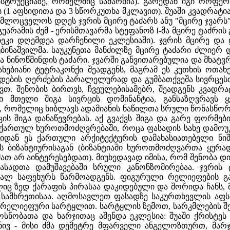
უბსტრუქციაზე, რომელშიც სამარხია). გარედან იგი ორფერ
 (1 აფსიდითა და 3 სწორკუთხა მკლავით). შუაში კვადრატ
ამლოცველოს დღეს ჯვრის მცირე ტაძარს ანუ "მცირე ჯვარს" უ
5) გუარამის ძემ - ერისმთავარმა სტეფანოზ I-მა მცირე ტაძ
ლბეკი დღემდეა დარჩენილი ეკლესიაში). ჯვრის მცირე დ
უბინაშვილმა. საუკუნეთა მანძილზე მცირე ტაძარი ძლიერ 
ა ნინოწმინდის ტაძარი. ჯვარში განვითარებულია და მხატ
ახებიანი ტეტრაკონქი შეადგენს, მაგრამ ეს კუთხის ოთ
იდების ღერძების პარალელურად და გუმბათქვეშა სივრცეს
ქვთ. შენობის ბირთვს, ჩვეულებისამებრ, შეადგენს კვად
გი მთელი შიგა სივრცის დომინანტია, განსაზღვრავს
 რომელიც ხიბლავს ადამიანის ნაწილთა სრული წონასწორ
ცის შიგა დანაწევრებას. აქ გვაქვს შიგა და გარე ფორმე
ს ქართულ ხუროთმოძღვრებაში, როცა ფასადის სახე დამოუ
ერიდან ეს ქართული არქიტექტურის დამახასიათებელი ნი
მას ბიზანტიურისაგან (ბიზანტიაში ხუროთმოძღვართა ყუ
მათ არ აინტერესებდათ). მიუხედავად იმისა, რომ შენობა დი
ასადთა დამუშავებაში სრული კანონზომირებაა. ჯვრის
ლ საფეხურს წარმოადგენს. ფიგურული რელიეფების გან
ც ზედ ქარაფის პირასაა დაკიდებული და შორიდა ჩანს, მ
სამხრეთისაა. აღმოსავლეთ ფასადზე საკურთხევლის აფსი
რელიეფური სარტყლით. სარტყლის ზემოთ, სარკმლების შე
სნობათა და ხარჯითაც აშენდა ეკლესია: შუაში ქრისტეს 
ნივ - მისი ძმა დემეტრე მფარველი ანგელოზთურთ, მარჯვ