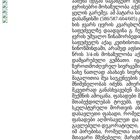
ააშენა (დგას საგანგებო ს
ჯვრისებრი მოხაზულობა აქვს
ყელის გარეშე). ამ პატარა ს
დასაწყისში (586/587-604/60
ხის ჯვარს (ჯვრის კვარცხ
საფუძველზე დაადგინა გ. ჩ
ჯვრის უშუალო წინამორბედი
საფუძველს აქაც კუთხისოთ
ნინოწმინდაში, არამედ აფს
წრის 3/4-ის მოხაზულობა ა
დამყარებული გუმბათი. ი
ზუროთმოძღვრულ სივრცეში,
სახე ნათლად ასახავს სივრ
მაგალითია შუა საუკუნეები
მნიშვნელობას იძენს. ამი
მკვეთრად განასხვავებენ 
შექმნის ამოცანა, ფასადები 
შთაბეჭდილებას ტოვებს. ფ
სკულპტურული მორთვის ახა
დასავლეთი ფასადი, რომელი
ფასადები აღმოსავლეთ და 
გავლებული დეკორატიული, 
იმ პირებისა, რომელთა თაო
მთავარი მშენებელი; მარცხ