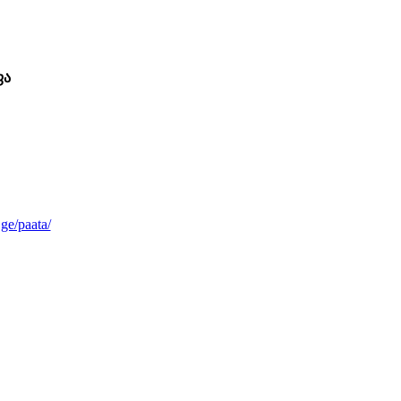
ფა
.ge/paata/