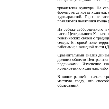
триалетская культура. На се
формируется новая культура, 
куро-аракской. Горы не за
появляются памятники конца р
На рубеже суббореального и с
части Центрального Кавказа 
генетических связей с традиц
севера. В горной зоне терр
районами; в западной части (
Сравнительный анализ динами
древних обществ Центральног
подвижками. Изменение кли
исчезновению культуры, либо 
В конце ранней - начале с
местную среду, что способ
образований.