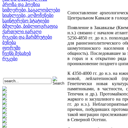
პროზა და პოეზია
სიმღერები, საგალობლები
Сопоставление археологичес
სიახლეები, აღმოჩენები
Центральном Кавказе в голоце
საინტერესო სტატიები
ბმულები, ბიბლიოგრაფია
Появление в Закавказье (Квем
ქართული იარაღი
н.э.) связано с началом атлан
რუკები და მარშრუტები
5250-4850 гг. до н.э. похоло
ბუნება
для раннеэнеолитического об
ფორუმი
шомутепинского населения 
ჩვენს შესახებ
общность). Последовавшее за
в горах и к открытию ряда 
რუკები
проникновение позднего цопи
К 4350-4000 гг. до н.э. на ю
новой, лейлатепинской (п
Генетически новая культур
памятниками, в частности, 
Тепечик и др.). Протомайкоп
жаркого и засушливого на пр
гг. до н.э.). Неблагоприятн
причин, побудивших протома
такой миграции прослеживают
в Северной Осетии.