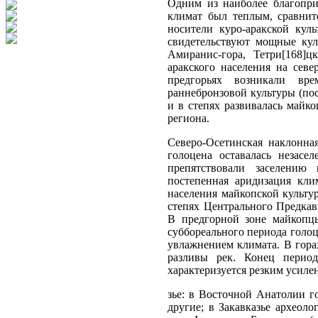
Одним из наиболее благоприя
климат был теплым, сравни
носители куро-аракской куль
свидетельствуют мощные кул
Амиранис-гора, Тетри[168]ц
аракского населения на сев
предгорьях возникали вре
раннебронзовой культуры (посе
и в степях развивалась майко
региона.
Северо-Осетинская наклонна
голоцена оставалась незасе
препятствовали заселению
постепенная аридизация клим
населения майкопской культу
степях Центрального Предкав
В предгорной зоне майкопцы
суббореального периода голоце
увлажнением климата. В гора
разливы рек. Конец период
характеризуется резким усиле
зье: в Восточной Анатолии г
другие; в Закавказье археол