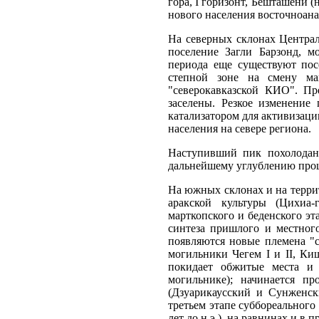
гора, I горизонт, Бешташени 
нового населения восточноан
На северных склонах Централ
поселение Загли Барзонд, 
периода еще существуют пос
степной зоне на смену май
"северокавказской КИО". П
заселены. Резкое изменение
катализатором для активизац
населения на севере региона.
Наступивший пик похолодани
дальнейшему углублению проц
На южных склонах и на терри
аракской культуры (Цихиа-
марткопского и беденского эт
синтеза пришлого и местного
появляются новые племена "
могильники Чегем I и II, Ки
покидает обжитые места и 
могильнике); начинается пр
(Дзуарикаусский и Сунженск
третьем этапе суббореального
лет до н.э.), на равнинах и в