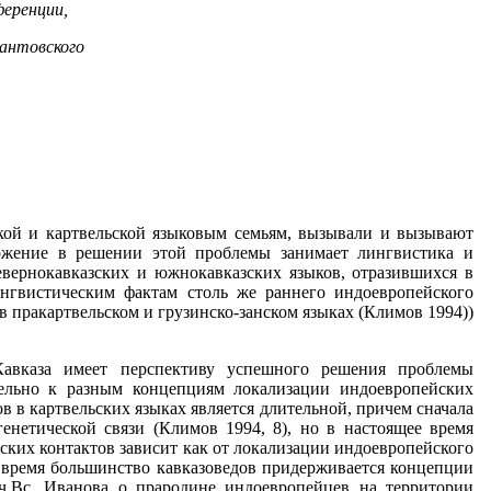
еренции,
антовского
кой и картвельской языковым семьям, вызывали и вызывают
ложение в решении этой проблемы занимает лингвистика и
евернокавказских и южнокавказских языков, отразившихся в
ингвистическим фактам столь же раннего индоевропейского
 в пракартвельском и грузинско-занском языках (Климов 1994))
Кавказа имеет перспективу успешного решения проблемы
тельно к разным концепциям локализации индоевропейских
 в картвельских языках является длительной, причем сначала
енетической связи (Климов 1994, 8), но в настоящее время
йских контактов зависит как от локализации индоевропейского
е время большинство кавказоведов придерживается концепции
яч.Вс. Иванова о прародине индоевропейцев на территории