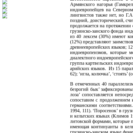
Армянского нагорья (Гамкре
индоевропейцев на Северном 
лингвистов также нет, но Г.А
поздний, доисторический, сч
продолжается на протяжении е
грузинско-занского фонда инд
из 40 лексем (30%) имеют ко
(12%) представляют заимствов
древнеевропейских языков; 12
индоевропеизмов, которые м
диалектного индоевропейского
группа картвельских индоевро
арийских языков. Из 15 пара
62); ‘игла, колючка’, ‘стоять’
В отмеченных 40 параллелизм
безрогий бык’ зафиксированы 
лоза’ сопоставляется непоср
сопоставим с продолжением и
германскими соответствиями
1994, 111). ‘Поросенок’ в гру
и кельтских языках (Климов 1
литовской формами, которые пе
имеющая континуанты в кельт
грузинско-занском языке фон