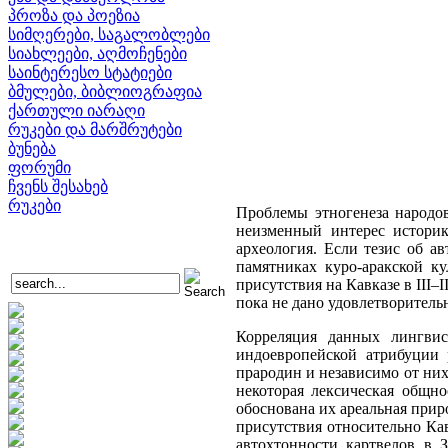
პროზა და პოეზია
სიმღერები, საგალობლები
სიახლეები, აღმოჩენები
საინტერესო სტატიები
ბმულები, ბიბლიოგრაფია
ქართული იარაღი
რუკები და მარშრუტები
ბუნება
ფორუმი
ჩვენს შესახებ
რუკები
Проблемы этногенеза народо
неизменный интерес историк
археология. Если тезис об а
памятниках куро-аракской к
присутствия на Кавказе в III–
пока не дано удовлетворитель
Корреляция данных лингвис
индоевропейской атрибуции 
прародин и независимо от них
некоторая лексическая общно
обоснована их ареальная прир
присутствия относительно Ка
автохтонности картвелов в 