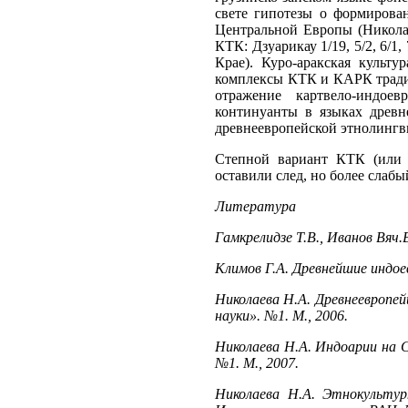
свете гипотезы о формирован
Центральной Европы (Николаев
КТК: Дзуарикау 1/19, 5/2, 6/
Крае). Куро-аракская культ
комплексы КТК и КАРК традици
отражение картвело-индоев
континуанты в языках древн
древнеевропейской этнолингв
Степной вариант КТК (или к
оставили след, но более слаб
Литература
Гамкрелидзе Т.В., Иванов Вяч.
Климов Г.А. Древнейшие индоев
Николаева Н.А. Древнеевропей
науки». №1. М., 2006.
Николаева Н.А. Индоарии на С
№1. М., 2007.
Николаева Н.А. Этнокультур