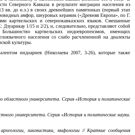
сти Северного Кавказа в результате миграции населения из
13 вв. до н.э.) в своих древнейших памятниках (первый этап
шаровидных амфор, шнуровых керамик («Древняя Европа», по Г.
лями картвельских и севернокавказских языков. Смешанные
зуарикау 1/15 и 2/2), и, следовательно, представляют собой
в. Большинство картвельских индоевропеизмов, имеющих
елоязычного населения со слабо расчлененной на диалекты
ской культуры.
алентом индоариев (Николаева 2007, 3-26), которые также
ого областного университета. Серия «История и политические
астного университета. Серия «История и политические науки.
археологии, лингвистики, мифологии // Краткие сообщения