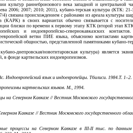
ии культур раннебронзового века западной и центральной ча
а 2006; 2007; 2010; 2011), кубано-терская культура (КТК: 21-
1, 7/4) связана происхождением с районами из ареала культуры 
ура (КАРК) в своих вариантах обычно связывается с носите
и близки по времени к первому этапу КТК (второй этап КТК: Д
ропейских и индоевропейско-севернокавказских контакто
еевропейской ветви ПИЕ языка, объяснимо контактами картв
истической общностью, представленной памятниками кубано-тер
убано-днепровская/новотитаровская культура) является эквив
ый, в фонде картвельских индоевропеизмов.
Вс. Индоевропейский язык и индоевропейцы. Тбилиси. 1984.Т. 1–2.
ропеизмы картвельских языков. М., 1994.
цы на Северном Кавказе // Вестник Московского государственн
еверном Кавказе // Вестник Московского государственного обл
ные процессы на Северном Кавказе в III-II тыс. по данным 