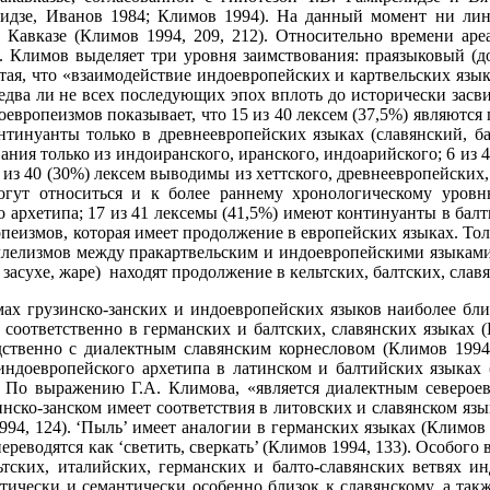
лидзе, Иванов 1984; Климов 1994). На данный момент ни лин
Кавказе (Климов 1994, 209, 212). Относительно времени аре
. Климов выделяет три уровня заимствования: праязыковый (до 19
итая, что «взаимодействие индоевропейских и картвельских язы
два ли не всех последующих эпох вплоть до исторически засви
оевропеизмов показывает, что 15 из 40 лексем (37,5%) являютс
нтинуанты только в древнеевропейских языках (славянский, бал
ания только из индоиранского, иранского, индоарийского; 6 из 4
 из 40 (30%) лексем выводимы из хеттского, древнеевропейских
огут относиться и к более раннему хронологическому уровн
 архетипа; 17 из 41 лексемы (41,5%) имеют континуанты в балт
пеизмов, которая имеет продолжение в европейских языках. Толь
ллелизмов между пракартвельским и индоевропейскими языками к
 (о засухе, жаре) находят продолжение в кельтских, балтских, сла
ах грузинско-занских и индоевропейских языков наиболее близ
соответственно в германских и балтских, славянских языках (
едственно с диалектным славянским корнесловом (Климов 1994
ндоевропейского архетипа в латинском и балтийских языках (
. По выражению Г.А. Климова, «является диалектным североев
зинско-занском имеет соответствия в литовских и славянском язы
994, 124). ‘Пыль’ имеет аналогии в германских языках (Климов 
реводятся как ‘светить, сверкать’ (Климов 1994, 133). Особого 
ских, италийских, германских и балто-славянских ветвях инд
етически и семантически особенно близок к славянскому, а так