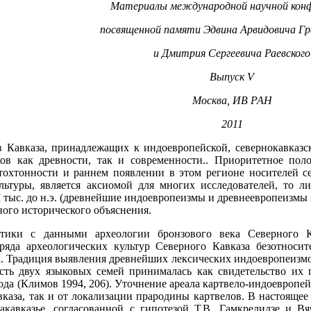
Материалы международной научной конф
посвященной памяти Эдвина Арвидовича Гр
и Дмитрия Сергеевича Раевского
Выпуск V
Москва, ИВ РАН
2011
в Кавказа, принадлежащих к индоевропейской, севернокавказс
ов как древности, так и современности.. Приоритетное по
втохтонности и раннем появлении в этом регионе носителей с
ультуры, является аксиомой для многих исследователей, то л
II тыс. до н.э. (древнейшие индоевропеизмы и древнеевропеизмы
ного исторического объяснения.
тики с данными археологии бронзового века Северного 
ряда археологических культур Северного Кавказа безотноси
. Традиция выявления древнейших лексических индоевропеизмов
сть двух языковых семей принималась как свидетельство их г
ода (Климов 1994, 206). Уточнение ареала картвело-индоевропе
вказа, так и от локализации прародины картвелов. В настояще
Закавказье, согласованной с гипотезой Т.В. Гамкрелидзе и В