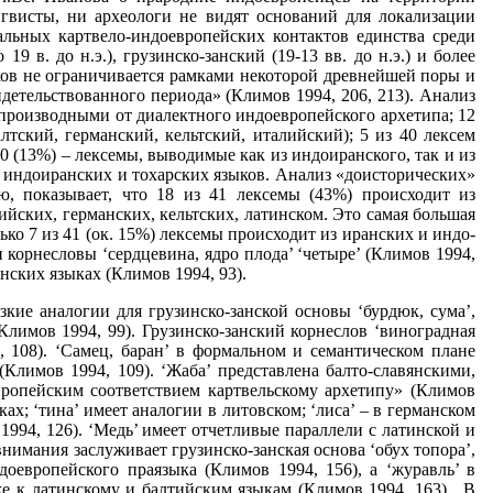
гвисты, ни археологи не видят оснований для локализации
альных картвело-индоевропейских контактов единства среди
 в. до н.э.), грузинско-занский (19-13 вв. до н.э.) и более
ков не ограничивается рамками некоторой древнейшей поры и
детельствованного периода» (Климов 1994, 206, 213). Анализ
я производными от диалектного индоевропейского архетипа; 12
тский, германский, кельтский, италийский); 5 из 40 лексем
0 (13%) – лексемы, выводимые как из индоиранского, так и из
, индоиранских и тохарских языков. Анализ «доисторических»
ю, показывает, что 18 из 41 лексемы (43%) происходит из
ийских, германских, кельтских, латинском. Это самая большая
ко 7 из 41 (ок. 15%) лексемы происходит из иранских и индо-
орнесловы ‘сердцевина, ядро плода’ ‘четыре’ (Климов 1994,
вянских языках (Климов 1994, 93).
кие аналогии для грузинско-занской основы ‘бурдюк, сума’,
Климов 1994, 99). Грузинско-занский корнеслов ‘виноградная
, 108). ‘Самец, баран’ в формальном и семантическом плане
Климов 1994, 109). ‘Жаба’ представлена балто-славянскими,
ропейским соответствием картвельскому архетипу» (Климов
ках; ‘тина’ имеет аналогии в литовском; ‘лиса’ – в германском
1994, 126). ‘Медь’ имеет отчетливые параллели с латинской и
внимания заслуживает грузинско-занская основа ‘обух топора’,
оевропейского праязыка (Климов 1994, 156), а ‘журавль’ в
же к латинскому и балтийским языкам (Климов 1994, 163). В