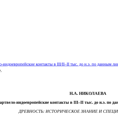
ндоевропейские контакты в III/II–II тыс. до н.э. по данным л
e.
Н.А. НИКОЛАЕВА
артвело-индоевропейские контакты в III–II тыс. до н.э. по 
ДРЕВНОСТЬ: ИСТОРИЧЕСКОЕ ЗНАНИЕ И СПЕЦ