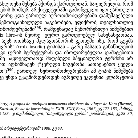
ს უახლოესი შეხება ჰქონდა ქართულთან. საფიქრელია, რომ
ნეების სომხურ არქიტექტურაში გამოწვეული იყო ქართული
როგორც ცდა ქართულ ხუროთმოძღვრებაში დამუშავებული
ს ზემოთგანხილული ნაგებობები, ვფიქრობ, თვალნათლივ
398
ოთმოძღვრებაში
. რამდენადაც შემორჩენილი ნიმუშებით
x libre–ის მეორე, უფრო გართულებულ სახესახვაობას,
 აქვს ოთხსავე მკლავთაშორის კუთხეში ისე, რომ გეგმა
" (croix inscrite) ტიპისას – გარე მასათა განაწილების
ტივი ჯერის სტრუქტურას და იზოლირებულია დამატებითი
რაიმე საყოველთაოდ მიღებული სპეციალური ტერმინი არ
თ აღნიშნავენ ("ჯვრული ნაგებობა სათაესებით ყველა
399
თ")
. ქართულ ხუროთმოძღვრებაში ამ ტიპის ნიმუშებს
სვე უნდა უკავშირდებოდეს აგრეთვე ეკლესია კლარჯეთის
ropos de quelques monuments chrétiens du vilayet de Kars (Turque),
 Kartlisa, Revue de kartvelologie, XXIII–XXIV, Paris, 1967, გვ.177-183; მისივე,
TK, გვ.186-188; დ.თუმანიშვილი, "თავისუფალი ჯვრის" კომპოზიცია, გვ.28–30;
 არქიტექტურიდან" 1988, გვ.63.