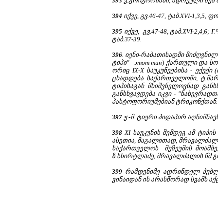
393
ვ.გრიგორიანი, ადრეული შუა სა
394
იქვე, გვ.46-47, ტაბ.XVI-1,3,5, ფ
395
იქვე, გვ.47-48, ტაბ.XVI-2,4,6; Г.
ტაბ.37-39.
396
. იენი-რაბათისადმი მიძღვნილ
ტიპი" - этот тип) ქართული და სო
ორიც IX-X საუკუნეებისა - ექექ
ცხადდება საქართველოში, ტ.მა
ტიპისაგან მნიშვნელოვნად განსხ
განსხვავდება იკვი - "ნახევრადთ
პასტოფორიუმებიან ტრიკონქთან.
397
ჟ.-მ. ტიერი პიდაპირ აღნიშნავს
398
XI საუკუნის შემდეგ ამ ტიპ
ასეთია, მაგალითად, მრავალძალი
საქართველოს მუზეუმის მოამბე, ტ
ზ.სხირტლაძე, მრავალძალის წმ.გიო
399
რამდენიმე ადრინდელ პუბლი
ვინაიდან ის არასწორად სვამს ა