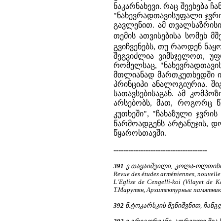
ნაკარნახევი. რაც შეეხება 
"ნახევრადთავისუფალი ჯვრის
გავლენით. ამ თვალსაზრის
თემის ათვისებისა სომეხ მ
გვიჩვენებს, თუ რაოდენ ნა
შეგვიძლია ვიმსჯელოთ, უფ
რომელსაც, "ნახევრადთავის
მთლიანად მართკუთხედში იწერ
პრინციპი ანალოგიურია. ში
სათავსებისაგან. ამ კომპ
არსებობს, მათ, როგორც წ
კუთხეში", "ჩახაზული ჯვრი
წარმოადგენს არტანუჯის, დ
წყაროსთავში.
--------------------------------------
391
ე.თაყაიშვილი, კოლა-ოლთისი, გვ
Revue des études arméniennes, nouvelle 
L‘Eglise de Cengelli-koi (Vilayet d
T.Марутян, Архитектурные памятники
392
ნ.ტოკარსკის შენიშვნით, ჩანგ