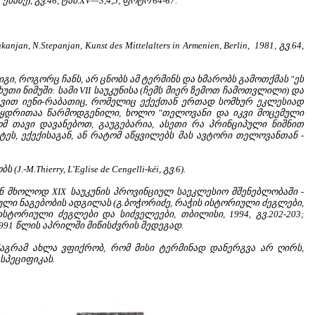
აზე), გვ.46, ტაბ.XV—3,4,5, ფოტო 64-67.
njan, N.Stepanjan, Kunst des Mittelalters in Armenien, Berlin, 1981, გვ.64,
გი, როგორც ჩანს, არ ცნობს ამ ტერმინს და ხმარობს გამოთქმას "ეს
ხუთი ნიმუში: სამი VII საუკუნისა (ჩემს მიერ ზემოთ ჩამოთვლილი) და
ბა თვით იენი-რაბათიც, რომელიც ექექთან ერთად სომხურ ეკლესიად
 საყდრითაა წარმოდგენილი, ხოლო "თელოვანი და იკვი მოცემული
 რომ თავი დავანებოთ, გაუგებარია, ასეთი რა პრინციპული ნიშნით
ეტეს, ექექისაგან, ან რატომ აწყვილებს მას ავტორი თელოვანთან -
hierry, L'Eglise de Cengelli-kéi, გვ.6).
იან მხოლოდ XIX საუკუნის პროვინციულ საეკლესიო მშენებლობაში -
ული ნაგებობის ადგილას (გ.ბოჭორიძე, რაჭის ისტორიული ძეგლები,
ს ისტორიული ძეგლები და სიძველეები, თბილისი, 1994, გვ.202-203;
 1991 წლის აპრილში მიწისძვრის შედეგად.
 მაგრამ ახლა ვფიქრობ, რომ მისი ტერმინად დანერგვა არ ღირს,
სპეციფიკას.