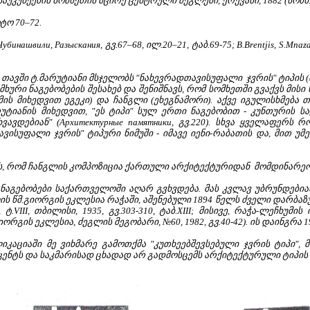
უკუნეების სომხეთის მცირე ცენტრული ძეგლები, ერევანი, 1882 (სომხ. ენ
ოტო 70–72.
Чубинашвили, Разыскания, გვ.67–68, ილ.20–21, ტაბ.69-75; B.Brentjis, S.Mnazaka
 თავში ტ.მარუტიანი მსჯელობს "ნახევრადთავისუფალი ჯვრის" ტიპის (ი
მხური ნაგებობების შესახებ და შენიშნავს, რომ სომხეთში გვაქვს მისი 
ი (მის მიხედვით ეგეკი) და ჩანგლი (ეხეგნამორი). აქვე იგულისხმე
რუტიანის მიხედვით, "ეს ტიპი" სულ ერთი ნაგებობით - კუნთურის
ვავდებიან" (Архитектурные памятники, გვ.220). სხვა ყველაფერს
ავისუფალი ჯვრის" ტიპური ნიმუში - იმავე იენი-რაბათის და, მით უმ
, რომ ჩანგლის კომპოზიცია ქართული არქიტექტურიდან მომდინარეობს (J.-M.T
ის ნაგებობები საქართველოში აღარ გვხვდება. მას კვლავ უბრუნდებ
ს წმ.გიორგის ეკლესია რაჭაში, აშენებული 1894 წელს ძველი დარბაზ
.VIII, თბილისი, 1935, გვ.303-310, ტაბ.XIII; მისივე, რაჭა-ლეჩხუმი
რგის ეკლესია, ძეგლის მეგობარი, №60, 1982, გვ.40-42). ის დაინგრა
კაციაში მე ვიხმარე გამოთქმა "კუთხეებშევსებული ჯვრის ტიპი",
ქცენტს და საკმარისად ცხადად არ გადმოსცემს არქიტექტურული ტიპის 