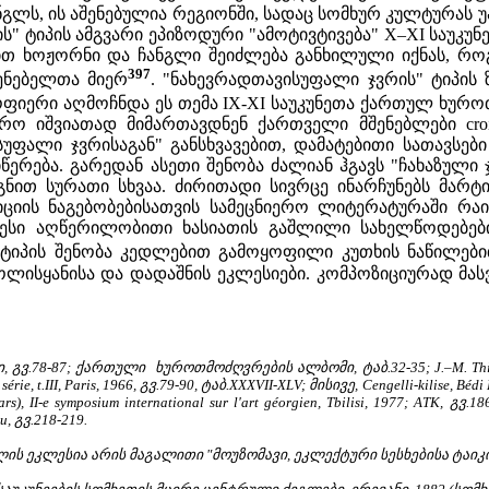
ჩანგლს, ის აშენებულია რეგიონში, სადაც სომხურ კულტურა
" ტიპის ამგვარი ეპიზოდური "ამოტივტივება" X–XI საუკუ
ით ხოჟორნი და ჩანგლი შეიძლება განხილული იქნას, 
397
შენებელთა მიერ
. "ნახევრადთავისუფალი ჯვრის" ტიპი
ყოფიერი აღმოჩნდა ეს თემა IX-XI საუკუნეთა ქართულ ხურ
რო იშვიათად მიმართავდნენ ქართველი მშენებლები croi
უფალი ჯვრისაგან" განსხვავებით, დამატებითი სათავსები
ება. გარედან ასეთი შენობა ძალიან ჰგავს "ჩახაზული ჯვრის
გნით სურათი სხვაა. ძირითადი სივრცე ინარჩუნებს მარ
ოზიციის ნაგებობებისათვის სამეცნიერო ლიტერატურაში 
ესი აღწერილობითი ხასიათის გაშლილი სახელწოდებები
ს ტიპის შენობა კედლებით გამოყოფილი კუთხის ნაწილები
ოლისყანისა და დადაშნის ეკლესიები. კომპოზიციურად მა
.78-87; ქართული ხუროთმოძღვრების ალბომი, ტაბ.32-35; J.–M. Thierry, A p
série, t.III, Paris, 1966, გვ.79-90, ტაბ.XXXVII-XLV; მისივე, Cengelli-kilise, Bédi
e Kars), II-e symposium international sur l'art géorgien, Tbilisi, 1977; A
, გვ.218-219.
ლის ეკლესია არის მაგალითი "მოუზომავი, ეკლექტური სესხებისა ტაიკის