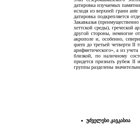
датировка изучаемых памятни
исходя из верхней грани ante 
датировка подкрепляется отд
Закавказья (преимущественно
хеттской среды), греческой 
другой стороны, немногие о
акрополе и, особенно, север
quern до третьей четверти II 
арифметического», а из учет
близкой, по наличному сос
придется признать рубеж II 
группы разделены значительн
უძველესი კავკასია