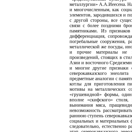
металлургии» А.А.Иеесена. Н
и многочисленным, как социа
элементов, зародившихся и по
с другой стороны, все суще
связи с более поздними бр
памятниками. Из признаков 
дифференциация, сопровожд
погребальные сооружения, р
металлической же посуды, ино
и прочие материалы не ме
произведений, стоящих в сти
Азии и восточного Средиземном
и многие другие признаки 
северокавказского энеолит
предметные аналогии с памят
котлы для приготовления п
мотивы на металлических со
«грушевидной» формы, один 
вполне «скифского» стиля,
вынимания мяса, пращевидн
невозможность рассматрива
раннюю ступень северокавказс
социальных и материальных ф
следовательно, естественно 
этап сезерокавказского эне