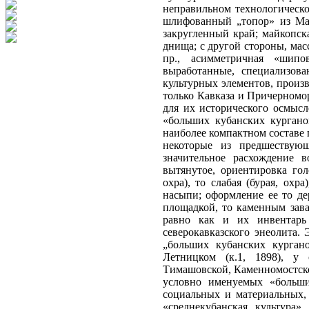
неправильном технологическо
шлифованный „топор» из Май
закругленный край; майкопск
днища; с другой стороны, ма
пр., асимметричная «шипо
выработанные, специализов
культурных элементов, произ
только Кавказа и Причерномо
для их исторического осмысл
«больших кубанских курганов
наиболее компактном составе 
некоторые из предшествующ
значительное расхождение 
вытянутое, ориентировка гол
охра), то слабая (бурая, охр
насыпи; оформление ее то д
площадкой, то каменным зава
равно как и их инвентарь
северокавказского энеолита.
„больших кубанских курган
Летницком (к.1, 1898), у 
Тимашовской, Каменномостской
условно именуемых «больши
социальных и материальных, 
«среднекубанская культура»