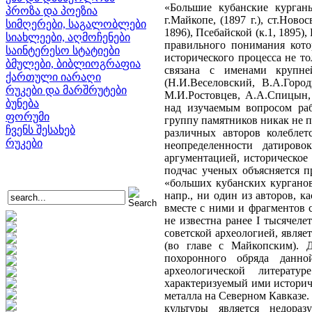
«Большие кубанские курган
პროზა და პოეზია
г.Майкопе, (1897 г.), ст.Ново
სიმღერები, საგალობლები
1896), Псебайской (к.1, 1895)
სიახლეები, აღმოჩენები
правильного понимания кото
საინტერესო სტატიები
исторического процесса не т
ბმულები, ბიბლიოგრაფია
связана с именами крупн
ქართული იარაღი
(Н.И.Веселовский, В.А.Горо
რუკები და მარშრუტები
М.И.Ростовцев, А.А.Спицын, 
ბუნება
над изучаемым вопросом ра
ფორუმი
группу памятников никак не п
ჩვენს შესახებ
различных авторов колеблет
რუკები
неопределенности датиров
аргументацией, историческое
подчас ученых объясняется п
«больших кубанских курганов
напр., ни один из авторов, 
вместе с ними и фрагментов 
не известна ранее I тысячеле
советской археологией, явля
(во главе с Майкопским). 
похоронного обряда данн
археологической литерату
характеризуемый ими историч
металла на Северном Кавказе.
культуры является недора