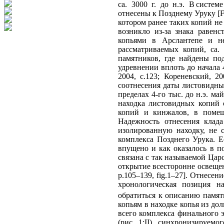
ca. 3000 г. до н.э. В сист
отнесены к Позднему Уруку [Fran
котором ранее таких копий не
возникло из-за знака равен
копьями в Арслантепе и не
рассматриваемых копий, ca.
памятников, где найдены под
удревнении вплоть до начала 
2004, с.123; Кореневский, 20
соотнесения даты листовидны
пределах 4-го тыс. до н.э. м
находка листовидных копий с
копий и кинжалов, в помещ
Надежность отнесения клада
изолированную находку, не 
комплекса Позднего Урука. Е
впущено и как оказалось в п
связана с так называемой Цар
открытие всесторонне освещено
p.105–139, fig.1–27]. Отнесе
хронологическая позиция н
обратиться к описанию памят
копьям в находке копья из дол
всего комплекса финального 
(рис. 1:II), синхронизируем