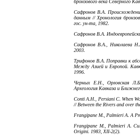
бронзового века Северного Кав
Сафронов В.А. Происхождение
данным // Хронология бронзо
гос. ун-та, 1982.
Сафронов В.А. Индоевропейски
Сафронов В.А., Николаева Н.
2003.
Трифонов В.А. Поправки к абс
Между Азией и Европой. Кавка
1996.
Черных Е.Н., Орловская Л.Б
Археология Кавказа и Ближнего
Сonti A.H., Persiani C. When Wo
// Between the Rivers and over t
Frangipane М., Palmieri А. A Pro
Frangipane М., Palmieri А. Сul
Origini. 1983, XII-2(2).