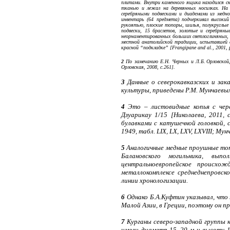
плитами. Внутри каменного ящика находился ск
тканью и лежал на деревянных носилках. На 
серебряными подвесками и диадемами из медно
инвентарь (64 предмета) подчеркивал высоки
рукоятью, плоские топоры, шилья, полукруглые 
подвески, 15 браслетов, золотые и серебряны
неорнаментированных больших светлоглиняных,
местной анатолийской традиции, испытавшей в
красной “подкладке” [Frangipane and al., 2001, p
2
По замечанию Е.Н. Черных и Л.Б. Орловской, 
Орловская, 2008, с.261].
3
Данные о северокавказских и зака
культуры, приведены Р.М. Мунчаевым (с
4
Это – листовидные копья с чере
Дзуарикау 1/15 [Николаева, 2011,
булавками с катушечной головкой,
1949, табл. LIX, LX, LXV, LXVIII; Мунч
5
Аналогичные медные проушные топор
Балановского могильника, выпо
центральноевропейское происхож
металлокомплексе среднеднепровск
линии хронологизации.
6
Однако Б.А.Куфтин указывал, что 
Малой Азии, в Греции, поэтому он п
7
Курганы северо-западной группы к
имели диаметр 15–20 м и высоту 1.