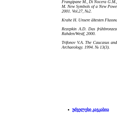
Frangipane M., Di Nocera G.M., H
M. New Symbols of a New Power 
2001. Vol.27, №2.
Krahe H. Unsere ältesten Flussn
Rezepkin A.D. Das frühbronzez
Rahden/Westf, 2000.
Trifonov V.A. The Caucasus and 
Archaeology. 1994. № 13(3).
უძველესი კავკასია