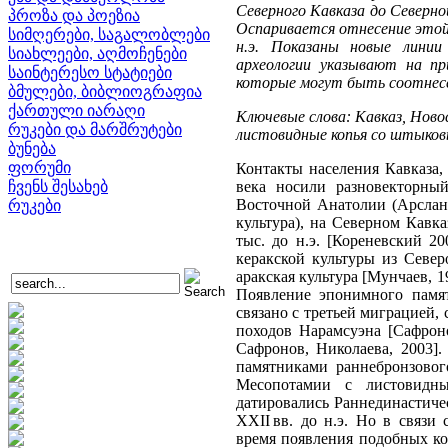
Северного Кавказа до Северно
პროზა და პოეზია
Оспаривается отнесение этой 
სიმღერები, საგალობლები
н.э. Показаны новые линии
სიახლეები, აღმოჩენები
археологии указывают на пр
საინტერესო სტატიები
которые могут быть соотнес
ბმულები, ბიბლიოგრაფია
ქართული იარაღი
Ключевые слова: Кавказ, Новос
რუკები და მარშრუტები
листовидные копья со штыков
ბუნება
ფორუმი
Контакты населения Кавказа
ჩვენს შესახებ
века носили разновекторны
Восточной Анатолии (Арслант
რუკები
культура), на Северном Кавк
тыс. до н.э. [Кореневский 2
керакской культуры из Север
аракская культура [Мунчаев, 1
Появление эпонимного памя
связано с третьей миграцией,
походов Нарамсуэна [Cафроно
Сафронов, Николаева, 2003].
памятниками раннебронзовог
Месопотамии с листовидны
датировались Раннединастиче
XXII вв. до н.э. Но в связи
время появления подобных ко