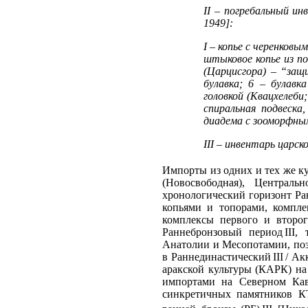
II – погребальный и
1949]:
I – копье с черенков
штыковое копье из по
(Царцисгора) – “защ
булавка; 6 – булавк
головкой (Квацхелеби
спиральная подвеска
диадема с зооморфны
III – инвентарь царск
Импорты из одних и тех же ку
(Новосвободная), Централь
хронологический горизонт Ра
копьями и топорами, компле
комплексы первого и второго
Раннебронзовый период III,
Анатолии и Месопотамии, поз
в Раннединастический III / А
аракской культуры (КАРК) н
импортами на Северном Кав
синкретичных памятников К