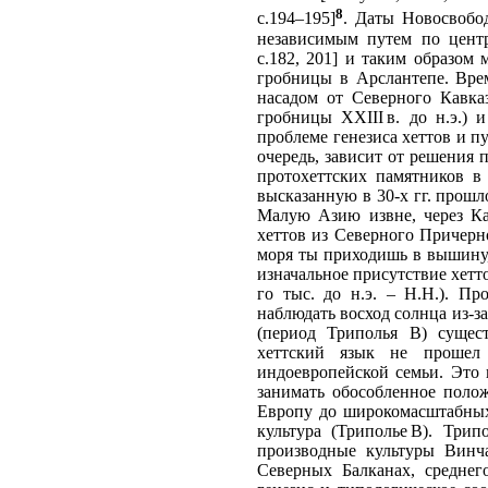
8
с.194–195]
. Даты Новосвобод
независимым путем по центр
с.182, 201] и таким образом 
гробницы в Арслантепе. Вре
насадом от Северного Кавк
гробницы XXIII в. до н.э.) 
проблеме генезиса хеттов и пу
очередь, зависит от решения
протохеттских памятников в
высказанную в 30-х гг. прошл
Малую Азию извне, через Кав
хеттов из Северного Причерно
моря ты приходишь в вышину,
изначальное присутствие хетт
го тыс. до н.э. – Н.Н.). П
наблюдать восход солнца из-з
(период Триполья В) сущест
хеттский язык не прошел
индоевропейской семьи. Это 
занимать обособленное полож
Европу до широкомасштабных
культура (Триполье В). Трип
производные культуры Винча
Северных Балканах, среднег