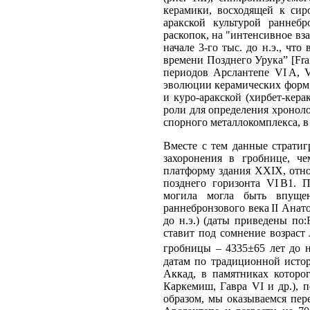
керамики, восходящей к сир
аракской культурой раннебро
раскопок, на "интенсивное вз
начале 3-го тыс. до н.э., чт
времени Позднего Урука” [Fran
периодов Арслантепе VI A, V
эволюции керамических форм,
и куро-аракской (хирбет-кера
роли для определения хронол
спорного металлокомплекса, в
Вместе с тем данные стратиг
захоронения в гробнице, ч
платформу здания ХХIX, отно
позднего горизонта VI B1. 
могила могла быть впущен
раннебронзового века II Анато
до н.э.) (даты приведены по:
ставит под сомнение возраст 
гробницы – 4335±65 лет до 
датам по традиционной истор
Аккад, в памятниках которо
Каркемиш, Гавра VI и др.), п
образом, мы оказываемся пер