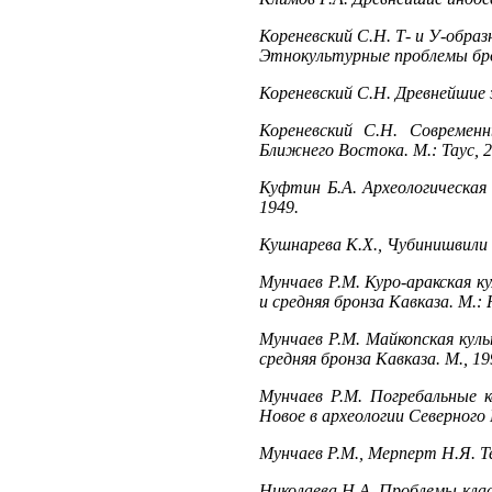
Кореневский С.Н. Т- и У-образ
Этнокультурные проблемы бро
Кореневский С.Н. Древнейшие 
Кореневский С.Н. Современн
Ближнего Востока. М.: Таус, 2
Куфтин Б.А. Археологическая
1949.
Кушнарева К.Х., Чубинишвили 
Мунчаев Р.М. Куро-аракская к
и средняя бронза Кавказа. М.: 
Мунчаев Р.М. Майкопская куль
средняя бронза Кавказа. М., 19
Мунчаев Р.М. Погребальные к
Новое в археологии Северного 
Мунчаев Р.М., Мерперт Н.Я. Тел
Николаева Н.А. Проблемы клас