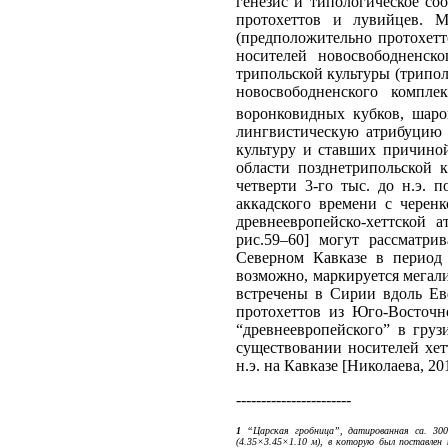
генезис и типологическое со
протохеттов и лувийцев. М
(предположительно протохетт
носителей новосвободненско
трипольской культуры (трипол
новосвободненского компле
воронковидных кубков, шар
лингвистическую атрибуцию [
культуру и ставших причино
области позднетрипольской к
четверти 3-го тыс. до н.э.
аккадского времени с черен
древнеевропейско-хеттской 
рис.59–60] могут рассматрив
Северном Кавказе в период
возможно, маркируется мегал
встречены в Сирии вдоль Ев
протохеттов из Юго-Восточн
“древнеевропейского” в грузи
существовании носителей хетт
н.э. на Кавказе [Николаева, 20
-----------------------
1
“Царская гробница”, датированная са. 3000
(4.35×3.45×1.10 м), в которую был поставле