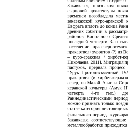
сильным влиянием Позднего У
Закавказья, признаком поя
сырцовой архитектуры появ
временем возобладала мест
закавказской куро-аракской
Евфрата вплоть до конца Ранне
древних событий в рассматри
районов Восточного Средиз
последней четверти 3-го тыс.
расселение прасеверносем
пракартвел+хурритов (?) из 
– куро-аракская / хирбет-ке
Николаева, 2011]. Миграция п
пастухов, прервала процес
“Урук–Протописьменный IVA
пракартвел (и хирбет-керакс
север, из Малой Азии и Сири
керакской культуры (Амук Н
четверть 4-го тыс.) дре
Раннединастическими периода
можно признать только поздн
статье категория листовидны
финального периода куро-ара
Закавказье, соответствующие
металлообработки приходится