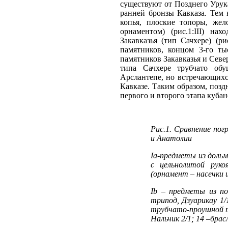
существуют от Позднего Урук
ранней бронзы Кавказа. Тем 
копья, плоские топоры, же
орнаментом) (рис.1:III) на
Закавказья (тип Сачхере) (р
памятников, концом 3-го ты
памятников Закавказья и Севе
типа Сачхере трубчато об
Арслантепе, но встречающихс
Кавказе. Таким образом, поз
первого и второго этапа кубано
Рис.1. Сравнение пог
и Анатолии
Iа-предметы из дольм
с цельнолитой руко
(орнамент – насечки и
Ib – предметы из по
трипод, Дзуарикау 1/
трубчато-проушной то
Нальчик 2/1; 14 –брас