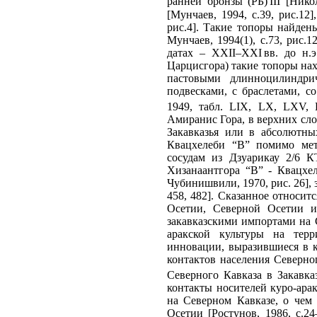
ранней бронзы (РБ) III [Нико
[Мунчаев, 1994, с.39, рис.12
рис.4]. Такие топоры найден
Мунчаев, 1994(1), с.73, рис.
датах – XXII–XXI вв. до н.
Царцисгора) такие топоры нах
пастовыми длинноцилиндри
подвесками, с браслетами, 
1949, табл. LIX, LX, LXV, 
Амиранис Гора, в верхних слоя
Закавказья или в абсолютных
Квацхелеби “В” помимо мет
сосудам из Дзуарикау 2/6 К
Хизанаантгора “В” - Квацхе
Чубинишвили, 1970, рис. 26], 
458, 482]. Сказанное относит
Осетии, Северной Осетии и 
закавказскими импортами на 
аракской культуры на тер
инновации, выразившиеся в к
контактов населения Северног
Северного Кавказа в Закавка
контакты носителей куро-арак
на Северном Кавказе, о чем
Осетии [Ростунов, 1986, с.24