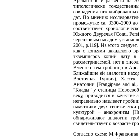
Арслантепе и развести на 7
типологически тождественны
совпадения некалиброванны
дат. По мнению исследовател
промежутке ca. 3300–2900 до
соответствует хронологиче
Южного Двуречья [Сonti, Persi
черенковым насадом устанавлив
2001, р.119]. Из этого следу
как с копьями аккадского в
экземпляров копий дату в
рассматриваемой, нет в энео
Вместе с тем гробница в Арс
Ближайшие ей аналогии наход
Восточная Турция), Хассек
Анатолии [Frangipane and al.
“Клады” у станицы Новосвобо
веку, приводится в качестве
неправильно называет гробни
памятники двух генетически 
культурой – анахронизм [Н
обнаруживают аналогии гроб
свидетельствует о возрасте гро
Согласно схеме М.Франжипане