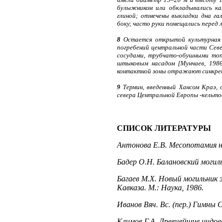
булыжником или обкладывались кам
глиной; отмечены выкладки дна га
боку; часто руки помещались перед л
8
Остается открытой культурная 
погребений центральной части Север
сосудами, трубчато-обушными топо
штыковым насадом [Мунчаев, 1986, 
контактной зоны отражают синкрет
9
Термин, введенный Хансом Краэ, 
севера Центральной Европы -кельтов, 
СПИСОК ЛИТЕРАТУРЫ
Антонова Е.В. Месопотамия н
Бадер О.Н. Балановский могиль
Багаев М.Х. Новый могильник 
Кавказа. М.: Наука, 1986.
Иванов Вяч. Вс. (пер.) Гимны 
Климов Г.А. Древнейшие индоев