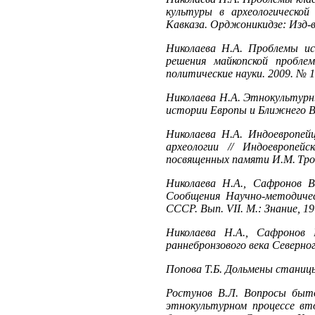
культуры в археологической
Кавказа. Орджоникидзе: Изд-в
Николаева Н.А. Проблемы ис
решения майкопской пробле
политические науки. 2009. № 1
Николаева Н.А. Этнокультурные
истории Европы и Ближнего Вос
Николаева Н.А. Индоевропейц
археологии // Индоевропей
посвященных памяти И.М. Трон
Николаева Н.А., Сафронов В
Сообщения Научно-методиче
СССР. Вып. VII. М.: Знание, 19
Николаева Н.А., Сафронов 
раннебронзового века Северног
Попова Т.Б. Дольмены станицы
Ростунов В.Л. Вопросы быто
этнокультурном процессе вто