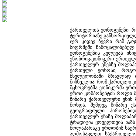
ქართველთა ეთნოგენეზი, რომელიც დღევანდელი საქართველოსა და მის ისტორიულ სამხრეთ ტერიტორიაზე განხორციელდა, საუკუნეთა მიღმა მოხდა. ქართული ეთნოსის წარმოშობის შესახებ ჯერ კიდევ ბევრი რამ გაურკვეველი და შესასწავლია, რადგან, ცნობილია, რომ ისტორიის სიღრმეში ჩამოყალიბებულ ხალხთა ეთნოგენეზის შესწავლა ერთობ ძნელია. ქართველთა ეთნოგენეზის კვლევას ისიც ართულებს, რომ დღეს მას არა ჰყავს უეჭველად მონათესავე ენობრივ-ეთნიკური ერთეული. ისევე როგორც სხვა ეთნოსები, ქართველებიც მხოლოდ ერთი - ქართველურ ენებზე მოლაპარაკე ტომების შერწყმის შედეგად როდი არიან ჩამოყალიბებული. ქართული ეთნოსი, როგორც მისი ეთნოგენეზის, ისე მთელი ეთნიკური განვითარების მსვლელობაში მრავლად იკრებდა და ისრუტავდა არაქართულ ეთნიკურ ერთეულებსაც. მიჩნეულია, რომ ქართული ეთნოსის ფორმირებაში მნიშვნელოვანი წვლილი შეიტანეს წინა აზიაში მცხოვრებმა ეთნიკურმა ერთეულებმა. უფრო ზუსტად რომ ვთქვათ, ამ თვალსაზრისით მათ ერთ-ერთი კომპონენტის როლი შეასრულეს. კავკასიასა და მის მოსაზღვრე წინა აზიის ტერიტორიაზე წინარე ქართველური ენის მატარებელი კოლექტივების ფორმირება ოთხი ათასწლეულის წინ მოხდა. შემდეგ წინარე ქართველური ენობრივ-ეთნიკური ერთობა ძირითადად ბუნებრივ-გეოგრაფიული პირობებიდან გამომდინარე ერთმანეთს გამოეთიშა და მივიღეთ სამი ქართველურ ენაზე მოლაპარაკე ერთეული: ქართები, ზანები და სვანები. ქართული საისტორიო ტრადიცია ყოველთვის ხაზს უსვამდა სამივე ქართველურ ენაზე (თავდაპირველად დიალექტზე) მოლაპარაკე ერთობის საერთო წარმომავლობას. ქართების განსახლების არეალი ძირითადად აღმოსავლეთ საქართველოს მოიცავდა. ზანები და სვანები კი დასავლეთ საქართველოში ბინადრობდნენ. მიჩნეულია, რომ სამხრეთ-დასავლეთი საქართველოს ძირითადი ტერიტორიაც თავდაპირველად ზანური ერთობით იყო დასახლებული, სადაც შემდეგ ზანები ქართებთან ერთად თანაცხოვრობდნენ, ბოლოს კი ქართების საცხოვრისი იყო. როგორც ყველა ენობრივ-ეთნიკური კოლექტივის, ისე ქართველურად მეტყველი ქართების, ზანების (ჭან-მეგრელების) და სვანების განსახლების არეალი მუდმივი არ იყო. ის ცვლილებებს განიცდიდა, რაც ძირითადად ამ ქართველური ტომების ურთიერთში შერევა-შეღწევით იყო განპირობებული. ასე, მაგალითად, ანტიკური წყაროებითა და ტოპონიმებით აშკარაა, რომ სვანები თავდაპირველად მხოლოდ დასავლეთ საქართველოს მთაში არ მკვიდრობდნენ. მათი განსახლების არეალი უფრო ვრცელ ტერიტორიას მოიცავდა და ისინი კოლხეთის დაბლობსა (მდ. ხობისწყლის ხეობა) და დღევანდელი აფხაზეთის გარკვეულ მონაკვეთშიც ცხოვრობდნენ. უფრო ვრცელი მონაკვეთი ეკავათ ზანებს, რომლებიც არა მხოლოდ დასავლეთ საქართველოსა და შავი ზღვის სამხრეთ-დასავლეთ სანპიროზე, არამედ აღმოსავლეთ საქართველოში, ქართლის დასავლეთ ნაწილშიც კი მკვიდრობდნენ. მაგრამ ქართის ტომის თანდათანმა სამეურნეო-ეკონომიკურმა და კულტურულმა დაწინაურებამ, რაც თავის მხრივ ბუნებრივ-გეოგრაფიული გარემოებით იყო განპირობებული, განსაზღვრა მასში როგორც ზანების, ისე სვანების თანდათანობითი შესვლა. არქეოლოგიური მასალით დადასტურებულია, რომ ჯერ კიდევ ოთხი ათასი წლის წინ ქართველურ ტომებში საკმაოდ დაწინაურებული იყო მეურნეობის სხვადასხვა დარგი. ძვ.წ. II ათასწლეულში ქართველურ ტომთა მნიშვნელოვანი მაღალგანვითარებულობის მაჩვენებელია აღმოსავლეთ საქართველოში (თრიალეთის მხარეში) ნაპოვნი მაღალმხატვრულად 