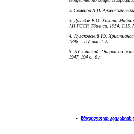
Общества по общей географии,
2. Семенов Л.П. Археологически
3. Долидзе В.О. Хозита-Майрам
АН ГССР. Тбилиси, 1954. Т.15. 
4. Кулаковский Ю. Христианств
1898. - Т.V, вып.1-2.
5. Б.Скитский. Очерки по ист
1947, 194 с., 8 л.
ჩრდილოეთ კავკასიის 