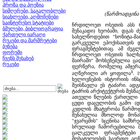
პროზა და პოეზია
სიმღერები, საგალობლები
(წარმოადგინა 
სიახლეები, აღმოჩენები
საინტერესო სტატიები
ჩრდილოეთ ოსეთის ასს რ
ბმულები, ბიბლიოგრაფია
შენაკადი) ხეობაში, დგას
ქართული იარაღი
სახელწოდებით "ხოზიტა-მა
რუკები და მარშრუტები
გარკვეული ეპოქისათვის 
ბუნება
ფრაგმენტებითაც. ამ ძეგ
ფორუმი
ჩრდილოეთ ოსეთის ხალხებ
ჩვენს შესახებ
მაირამი“ მოხსენებულია ცა
რუკები
ფერწერა, რომელიც ამჯერ
1
აღწერილი არ ყოფილა
. 
ხელოვნების ისტორიის ინ
შეისწავლა ეს ტაძარი. ად
ტაძრის არქიტექტურის შესწა
ათეული წლების ქართული ა
ცუდი დაცულობის გამო (დ
კედლის მხატვრობა წარმო
შენახულია მხოლოდ მონა
"ჯვარცმის" სცენისა სამხრ
სრულიად ჩამორეცხილია მ
ცალკეული ფრაგმენტები 
მოხატულობის საერთო აღნა