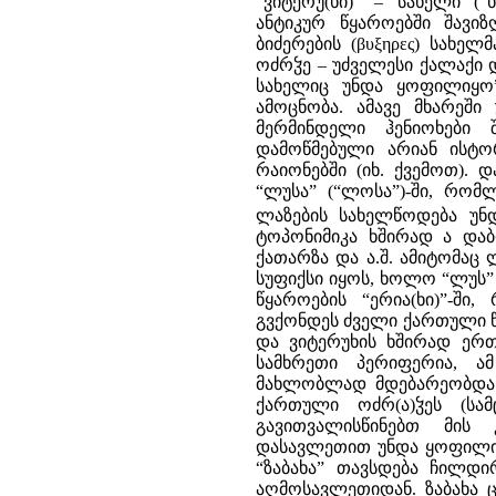
“ვიტერუ(ხი)” – სახელი (
ანტიკურ წყაროებში შავი
ბიძერების (βυξηρες) სახე
ოძრჴე – უძველესი ქალაქი 
სახელიც უნდა ყოფილიყო”)
ამოცნობა. ამავე მხარეში
მერმინდელი ჰენიოხები 
დამოწმებული არიან ისტ
რაიონებში (იხ. ქვემოთ).
“ლუსა” (“ლოსა”)-ში, რომ
ლაზების სახელწოდება უნ
ტოპონიმიკა ხშირად ა და
ქათარზა და ა.შ. ამიტომაც
სუფიქსი იყოს, ხოლო “ლუს”
წყაროების “ერია(ხი)”-ში
გვქონდეს ძველი ქართული 
და ვიტერუხის ხშირად ერთ
სამხრეთი პერიფერია, ა
მახლობლად მდებარეობდა
ქართული ოძრ(ა)ჴეს (სა
გავითვალისწინებთ მის კ
დასავლეთით უნდა ყოფილიყ
“ზაბახა” თავსდება ჩილდ
აღმოსავლეთიდან. ზაბახა 