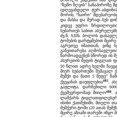
“ზემო ზღვის” სანაპიროზე მ
(დღევანდელი ტურ–აბდინი
შორის, “ნაირი” მდებარეო
და მასსა და მურად–სუს დი
კიდევ უფრო ჩრდილოეთით
სუბართუს სახით ასურელებს
ძვ.წ. XIIIს. ბოლოს დასავ
ტომების დარტყმებით მცირე 
აგრეთვე იმათთან, ვინც ხ
განვითარება აღმოსავლეთი
წარმოადგენენ სწორედ ის მ
ასურეთის მეფის ტიგლათ ფილ
50 წლით ადრე ხელში ჩაუგ
მიერ სუბართუში შემავალ ქ
მუშქი და მათი 5 მეფე” ჩ
485
ქვეყანას დაუფლებია
. ა
გაჟლიტა, დარჩენილი 6000
486
ქვეშევრდომად მიიღო
. 
ლაშქარს. ტიგლათფილესერი
ისინი ქათმუხიში, მთელი 
მუშქური ტომი (20 ათას მუშქ
მცირე აზიაში თარეში იწყო 