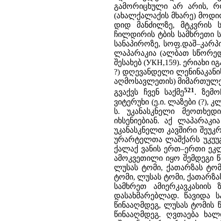
გამორიცხული არ არის, 
(ახალქალაქის მხარე) მოდი
დიდ მანძილზე, მტკვრის 
ჩილდირის ტბის სამხრეთი ს
სანაპიროზე, სოფ.დაშ–კარპ
ლაპარაკია (ალბათ სწორედ
შესახებ (УКН,159). ერიახი 
?) დღევანდელი ლენინაკან
აღმოსავლეთის) მიმართულე
521
გვაქვს ჩვენ საქმე
. ზემ
ვიტერუხი (ე.ი. ლაზები (?),
ს. უკანასკნელი მეოთხედ
იხსენიებიან. აქ ლაპარაკი
უკანასკნელთ კავშირი შეუკ
ურარტელთა ლაშქარს უკუუგდ
ქალაქ ვანის ერთ–ერთი ეკ
ამოკვეთილი იყო შემდეგი წა
ლუსას ტომი, ქათარზას ტომი
ტომი, ლუსას ტომი, ქათარზას
სამხრეთ ამიერკავკასიის
დასახმარებლად. წავიდა 
წინააღმდეგ, ლუსას ტომის წ
წინააღმდეგ. ღვთაება ხა