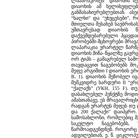
ლაპარაკობენ “დიაოხის მე
დიაოხის ამ ხელისუფლება
განმასახიერებლებთან. ა
“ხალხი” და “უხუცესები”,
მთიელთა შესახებ საუბრისას
უმთავრესად დიაოხის წა
დაქვემდებარებული ჰყავდ
პირობებში მცხოვრები მრავ
ლაპარაკია ურარტულ წარწერ
დიაოხის მიწა–წყალზე გავრ
ორ ტიპს – გამაგრებულ სამ
თავდაცვით ნაგებობებს მო
მეფე არგიშთი I დიაოხის ერთ
B, 1). დიაოხის მეზობელ ი
მემკვიდრე სარდური II “ერ
“ქალაქს” (УКН, 155 F). 
დასახლებულ პუნქტზე მოდი
ამასთანავე, ეს მრავალრიც
რადგან ურარტუს მეფეს თუ დ
და 200 ქალაქი” დაიპყრო.
სამოსახლონი, რომლებიც შ
საკულტო ნაგებობებს, 
წარმოადგენდნენ. როგორც ჩ
ადგილებთან, ე. წ. ციკლო