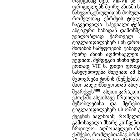
რადგანაც ძვ.წ. Vlll-Vll 
ფრიგიელებს მცირე აზიაში სწ
ნახევარკუნძულიდან მოსულად
რომელთაც ებრძვის ტიგლ
ჩაგვეთვალა. სპეციალისტე
ანტიკური ხანიდან დამოწმ
უცილობლად ქართველ ტო
ტიგლათფილესერ I-ის დროი
მითანის სამეფოების განა
მცირე აზიის აღმოსავლეთ 
უცდიათ. შემდეგში ისინი უ
ერთად VIII ს. დიდი ფრიგ
სახელწოდება მიუციათ ამ 
მცხოვრები ტომის (მუშქების
მათ სახელმწიფოსთან ახლო
488
შეარქვეს
. ასეთი ვარაუდ
ეპოქაში ასეთსავე ჩრდილო
მეზობლებისა და მტრები
ტიგლათფილესერ I-ს ომის გა
ქვეყნის ხალხთან, რომელთ
გამოსავალი მხარე კი ჩვენთ
ჩრდილო– აღმოსავლეთ რაიო
ქაშქები, რომლებთანაც ბრძო