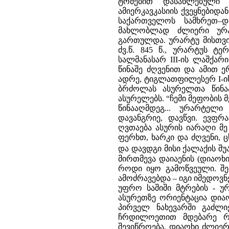
ტომებით დასახლებული 
ამიერკავკასიის ქვეყნები
საქართველოს სამხრეთ–დ
მახლობლად ძლიერი ურა
გართულდა. ურარტუ მისთვი
ძვ.წ. 845 წ., ურარტუს ტ
სალმანასარ III-ის ლაშქარ
წინაშე ძღვენით და ამით 
ადრე, ტიგლათფილესერ I-ის
ბრძოლას ასურელთა წინაა
ასურელებს. “ჩემი მეფობის მე
წინააღმდეგ... ურარტელი
დავანგრიე, დავწვი. ევფრ
ღვთაება ასურის იარაღი მე გ
ფერხთ, ხარკი და ძღვენი, ცხ
და დავდგი მისი ქალაქის შ
მირთმევა დაიაენის (დიაო
როდი იყო გამოწვეული. შე
ამოძრავებდა – იგი იმედოვ
უფრო საშიში მტრების - უ
ასურეთზე ორიენტაცია დიაოხ
პირველ ნახევარში გაძლ
ჩრდილოეთით მდებარე რა
შევიწროება. დიაოხი ძლიე