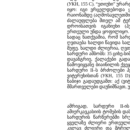
(УКН, 155 C). “ეთიუხი” ურ
იყო: იგი ვრცელდებოდა ყა
რაიონამდე (აღმოსავლეთში).
ძალაუფლება მთელ ამ ტერ
დროისათვის იგანიეხი (ჰ
ერთეული უნდა ყოფილიყო. იგა
სადაც ნათქვამია, რომ სარ
ღვთაება ხალდი წავიდა სალ
მეფე. ხალდი ძლიერია, ღვ
სარდური ამბობს: 35 ციხე-სი
დავანგრიე, ქალაქები გადავ
წამოვიყვანე ბიაინილის ქვეყ
სარდური II–ს ბრძოლები ჰ
ვიტერუხისთან (УКН, 155 
ნაბიჯი გადაუდგამთ: აქ (ვი
მმართველები დაუნიშნავთ, უ
ამრიგად, სარდური II-
ამიერკავკასიის ტომების დ
სარდურის წარწერებში სრ
ყველაზე ძლიერი ერთეულის
კვლავ ძლიერი და მტრულა