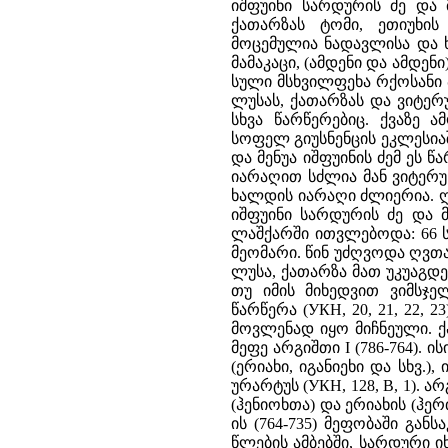
იშფუინი სარდურის ძე და მ
ქათარზას ტომი, ეთიუხის
მოცემულია ნადავლისა და ხ
მამაკაცი, (ამდენი და ამდენი)
სული მსხვილფეხა რქოსანი პ
ლუსას, ქათარზას და ვიტერ
სხვა წარწერებიც. ქვაზე 
სოფელ გიუსნენცის ეკლესიაშ
და მენუა იშფუინის ძემ ეს
იარაღით სძლია მან ვიტერუ
ხალდის იარაღი ძლიერია. 
იშფუინი სარდურის ძე და მ
ლაშქარში ითვლებოდა: 66 სა
მეომარი. წინ უძღვოდა ღვთაე
ლუსა, ქათარზა მათ უკუაგდეს
თუ იმის მიხედვით ვიმსჯ
წარწერა (УКН, 20, 21, 22,
მოვლენად იყო მიჩნეული. ქ
მეფე არგიშთი I (786-764). 
(ერიახი, იგანიეხი და სხვ.
ურარტუს (УКН, 128, В, 1). ა
(ჰენიოხთა) და ერიახის (ჰერ
ის (764-735) მეფობაში განს
წლების ამბებში, სარდური იხ