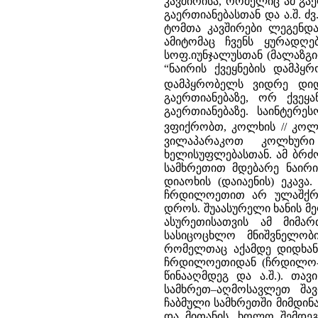
კავშირისა, რომელიც ამ გა
გაერთიანებასთან და ა.შ. ძვ
ტომთა კავშირები ლეგენდ
ამიტომაც ჩვენს ყურადღ
სოფ.იუნჯალუსთან (მალაზგ
“ნაირის ქვეყნების დამპყ
დამპყრობელს ვიდრე დიდ
გაერთიანებაზე, ორ ქვეყა
გაერთიანებაზე. საინტერე
ვფიქრობთ, კოლხის // კოლ
ვილაპარაკოთ კოლხური 
ხელისუფლებასთან. ამ ბრძ
სამხრეთით მდებარე ნაირი
დიაოხის (დაიაენის) ეკავ
ჩრდილოეთით არ ულაშქრი
დროს. შუაასურელი ხანის მ
ასურეთისათვის ამ მიმა
სასიცოცხლო მნიშვნელობ
რომელთაც აქამდე დიდხა
ჩრდილოეთიდან (ჩრდილო- დ
წინააღმდეგ და ა.შ.). თა
სამხრეთ–აღმოსავლეთ შა
ჩაბმული სამხრეთში მიმდი
და მითანის, ხოლო შემდეგ