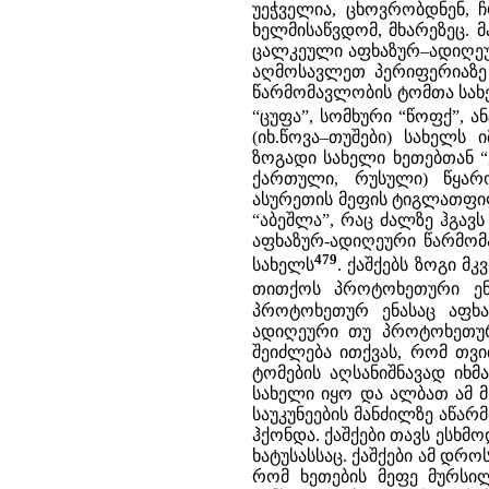
უეჭველია, ცხოვრობდნენ, 
ხელმისაწვდომ, მხარეზეც.
ცალკეული აფხაზურ–ადიღეური
აღმოსავლეთ პერიფერიაზე
წარმომავლობის ტომთა სახე
“ცუფა”, სომხური “წოფქ”, ა
(იხ.წოვა–თუშები) სახელ
ზოგადი სახელი ხეთებთან “ქა
ქართული, რუსული) წყარო
ასურეთის მეფის ტიგლათფილე
“აბეშლა”, რაც ძალზე ჰგავს
აფხაზურ-ადიღეური წარმომა
479
სახელს
. ქაშქებს ზოგი 
თითქოს პროტოხეთური ენი
პროტოხეთურ ენასაც აფხაზ
ადიღეური თუ პროტოხეთურ
შეიძლება ითქვას, რომ თვ
ტომების აღსანიშნავად ი
სახელი იყო და ალბათ ამ მ
საუკუნეების მანძილზე აწა
ჰქონდა. ქაშქები თავს ესხმ
ხატუსასსაც. ქაშქები ამ დრ
რომ ხეთების მეფე მურსილ