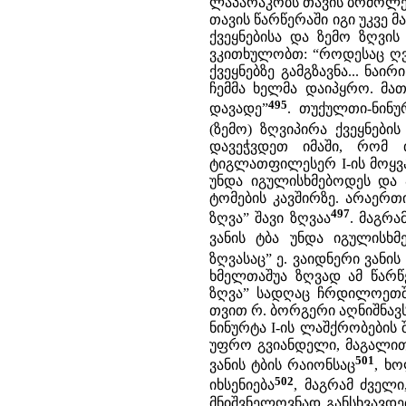
ლაპარაკობს თავის ბრძოლებზ
თავის წარწერაში იგი უკვე 
ქვეყნებისა და ზემო ზღვის
ვკითხულობთ: “როდესაც ღვთ
ქვეყნებზე გამგზავნა... ნაი
ჩემმა ხელმა დაიპყრო. მა
495
დავადე”
. თუქულთი-ნინუ
(ზემო) ზღვიპირა ქვეყნები
დავეჭვდეთ იმაში, რომ 
ტიგლათფილესერ I-ის მოყვან
უნდა იგულისხმებოდეს და ა
ტომების კავშირზე. არაერ
497
ზღვა” შავი ზღვაა
. მაგრა
ვანის ტბა უნდა იგულისხმ
ზღვასაც” ე. ვაიდნერი ვანი
ხმელთაშუა ზღვად ამ წარწე
ზღვა” სადღაც ჩრდილოეთში
თვით რ. ბორგერი აღნიშნავ
ნინურტა I-ის ლაშქრობების 
უფრო გვიანდელი, მაგალითა
501
ვანის ტბის რაიონსაც
, ხ
502
იხსენიება
, მაგრამ ძველი
მნიშვნელოვნად განსხვავდე