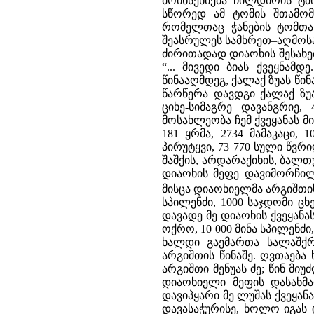
მოიხსენიება ჩილდირის ტბ
სწორედ ამ ტომის შთამომ
რომელთაც ჭანების ტომთა
შეასრულეს სამხრეთ–აღმოსავ
ძირითადად დიაოხის შესახებ
“... მივედი ბიას ქვეყნამდ
წინააღმდეგ, ქალაქ ზუას წინ
წარწერა დავდგი ქალაქ ზუაშ
ციხე-სიმაგრე დავანგრიე,
მოსახლეობა ჩემ ქვეყანას მი
181 ყრმა, 2734 მამაკაცი, 
პირუტყვი, 73 770 სული წვრ
შაშქის, არდარაქიხის, ბალთ
დიაოხის მეფე დავიმორჩილე
მისცა დიაოხიელმა არგიშთის:
სპილენძი, 1000 საჯდომი ცხ
დავადე მე დიაოხის ქვეყანა
ოქრო, 10 000 მინა სპილენძი,
ხალდი გაემართა სალაშქრო
არგიშთის წინაშე. ღვთაებ
არგიშთი მენუას ძე; წინ მი
დიაოხიელი მეფის დასახმა
დავიპყარი მე ლუშას ქვეყანა
დავასაჭურისე, ხოლო იგას 