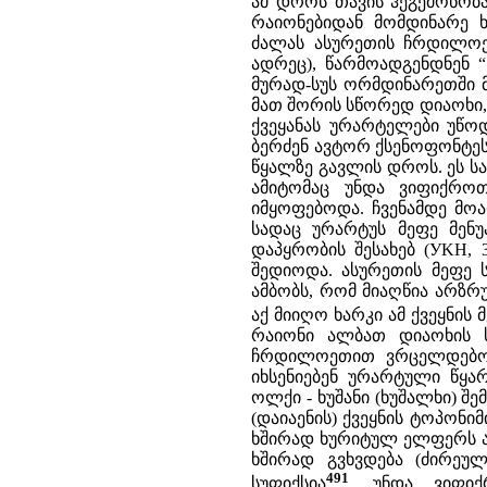
ამ დროს თავის ჰეგემონობ
რაიონებიდან მომდინარე ხ
ძალას ასურეთის ჩრდილოეთ
ადრეც), წარმოადგენდნენ “ნ
მურად-სუს ორმდინარეთში 
მათ შორის სწორედ დიაოხი, 
ქვეყანას ურარტელები უწო
ბერძენ ავტორ ქსენოფონტესთ
წყალზე გავლის დროს. ეს 
ამიტომაც უნდა ვიფიქრო
იმყოფებოდა. ჩვენამდე მო
სადაც ურარტუს მეფე მენუ
დაპყრობის შესახებ (УKH,
შედიოდა. ასურეთის მეფე ს
ამბობს, რომ მიაღწია არზრ
აქ მიიღო ხარკი ამ ქვეყნის 
რაიონი ალბათ დიაოხის ს
ჩრდილოეთით ვრცელდებოდა
იხსენიებენ ურარტული წყარო
ოლქი - ხუშანი (ხუშალხი) შე
(დაიაენის) ქვეყნის ტოპონი
ხშირად ხურიტულ ელფერს ატა
ხშირად გვხვდება (ძირეულ
491
სუფიქსია
. უნდა ვიფი