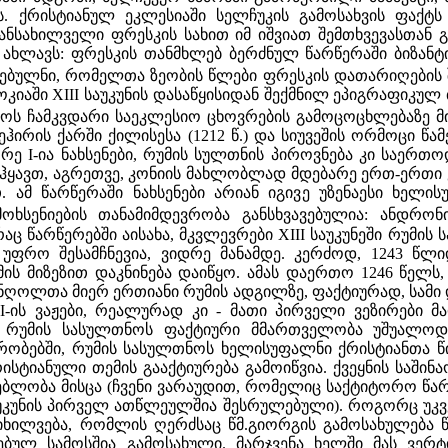
. ქრისტიანულ ეკლესიაში სელჩუკის გამოსახვის ფაქტს
ანსახილველი ფრესკის სახით იმ იშვიათ შემთხვევასთან გ
ახლავს: ფრესკის თანმხლებ ბერძნულ წარწერაში ბიზანტი
ებულნი, რომელთა ზეობის წლები ფრესკის დათარიღების 
იაში XIII საუკუნის დასაწყისიდან შექმნილ ეპიგრაფიკულ
ოს ჩამკვდარი საეკლესიო ცხოვრების გამოცოცხლებაზე მ
ირის ქარში ქილისესა (1212 წ.) და სიუვეშის ორმოცი წა
ე I-ია ნახსენები, რუმის სულთნის პიროვნება კი საერ
ყავთ, აგრეთვე, კონიის მახლობლად მდებარე ერთ-ერთი 
. ამ წარწერაში ნახსენები არიან იგივე უზენაესი ხელ
ხსენიების თანამიმდევრობა განსხვავებულია: ანდრონ
აც წარწერებში აისახა, მკვლევრები XIII საუკუნეში რუმის 
დან უფრო შესამჩნევია, ვიდრე მანამდე. კერძოდ, 1243
ის მიზეზით დაკნინება დაიწყო. ამას დაერთო 1246 წელს, ყ
ონღოლთა მიერ ერთიანი რუმის ადგილზე, ფაქტიურად, სამ
I-ის ვაჟები, რეალურად კი - მათი პირველი ვეზირები 
ნ რუმის სასულთნოს ფაქტიური მმართველობა უშუალო
რობებში, რუმის სასულთნოს ხელისუფალნი ქრისტიანთა წ
ისტიანული თემის გააქტიურება გამოიწვია. ქვეყნის საში
ბლობა მისცა (ჩვენი ვარაუდით, რომელიც საქტიტორო წარწ
უკუნის პირველ ათწლეულშია შესრულებული). როგორც უკვე
 იხილვება, რომლის ღერძსაც წმ.გიორგის გამოსახულება
ებულ სამოსშია გამოსახული. მარჯვენა ხელში მას ვერ