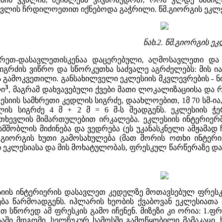
ვლის ჩრდილოეთით იქნებოდა გაჭრილი. წმ.გიორგის ეკლესიი
ნახ.2. წმ.გიორგის ე
ეთ-დასავლეთისკენაა დაცერებული, აღმოსავლეთი და დ
იგრძის ვიწრო და სწორკუთხა საძვალე აგრძელებს: მის ია
გამოკვეთილი. განსახილველი ეკლესიის მკვლევრების - ნ
3
ლი
, მაგრამ დახვავებული ქვები მათი ლოკალიზაციისა და 
ესიის სამხრეთი კედლის სიგრძე, დაახლოებით, 1მ 70 სმ-ია,
ის სიგრძე 4 მ + 2 მ = 6 მ-ს შეადგენს. ეკლესიის 
თხევლის მიმართულებით ირკალება. ეკლესიის ინტერიერში
სმშობლის მიძინება და ვედრება (ეს უკანასკნელი ამჟამა
მ.გიორგის ხუთი გამოსახულება (მათ შორის ოთხი ინტერ
ი ეკლესიასა და მის მოხატულობას, ფრესკულ წარწერაზე დაყ
ესიის ინტერიერის დასავლეთ კედელზე მოთავსებულ ფრესკ
ირება წარმოადგენს. იჰლარის ხეობის ქვაბოვან ეკლესიათ
თ სწორედ ამ ფრესკის გამო იჩენენ. მიზეზი კი ორია: 1.
აში მდგომი, სელჩუკურ სამოსში გამოწყობილი მამაკაცი,