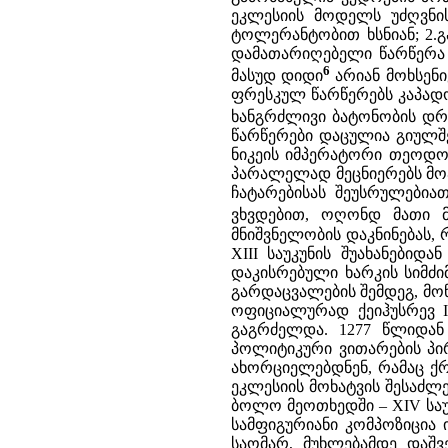
ეკლესიის მოდელს უძღვნის
ტოლერანტობით ხსნიან; 2.გ
დამათარიღებელი წარწერა 
6
მასუდ დიდი
არიან მოხსენი
ფრესკულ წარწერებს კაპადოკ
ხანგრძლივი ბატონობის დრ
წარწერები დაცულია გიულშეჰ
ნიკეის იმპერატორი თეოდორ
პარალელად მეცნიერებს მოჰ
ჩატარებისას შეუსრულებიათ
ვხვდებით, ოღონდ მათი მო
მნიშვნელობის დაკნინებას, რ
XIII საუკუნის შუახანები
დაკისრებული ხარკის სიმძიმ
გარდაცვალების შემდეგ, მ
ოფიციალურად ქეიჰუსრევ I
გაგრძელდა. 1277 წლიდა
პოლიტიკური ვითარების პი
ახორციელებდნენ, რამაც ქრ
ეკლესიის მოხატვის შესაძლე
ბოლო მეოთხედში – XIV სა
სამფიგურიანი კომპოზიცია
საომარ, მუხლებამდე დაშვ