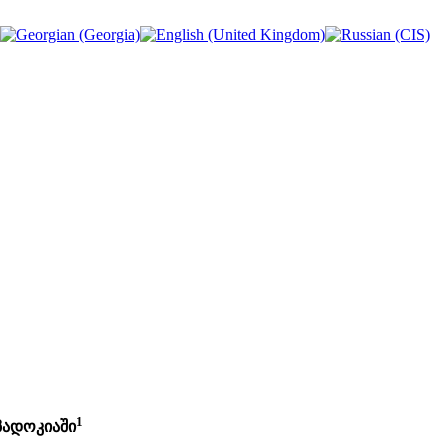
1
პადოკიაში