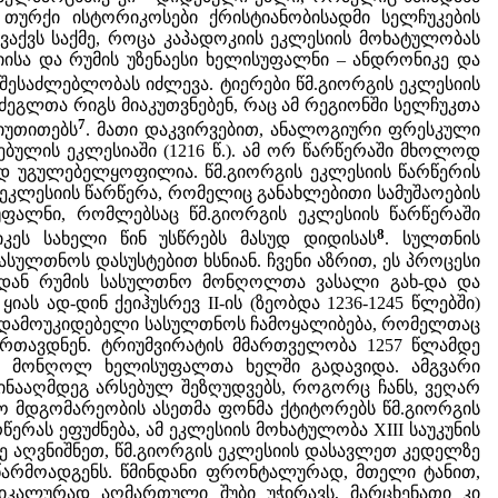
 თურქი ისტორიკოსები ქრისტიანობისადმი სელჩუკების
ვაქვს საქმე, როცა კაპადოკიის ეკლესიის მოხატულობას
ისა და რუმის უზენაესი ხელისუფალნი – ანდრონიკე და
შესაძლებლობას იძლევა. ტიერები წმ.გიორგის ეკლესიის
 ძეგლთა რიგს მიაკუთვნებენ, რაც ამ რეგიონში სელჩუკთა
7
იუთითებს
. მათი დაკვირვებით, ანალოგიური ფრესკული
მებულის ეკლესიაში (1216 წ.). ამ ორ წარწერაში მხოლოდ
თოდ უგულებელყოფილია. წმ.გიორგის ეკლესიის წარწერის
ეკლესიის წარწერა, რომელიც განახლებითი სამუშაოების
ისუფალნი, რომლებსაც წმ.გიორგის ეკლესიის წარწერაში
8
იკეს სახელი წინ უსწრებს მასუდ დიდისას
. სულთნის
სასულთნოს დასუსტებით ხსნიან. ჩვენი აზრით, ეს პროცესი
 წლიდან რუმის სასულთნო მონღოლთა ვასალი გახ-და და
იას ად-დინ ქეიჰუსრევ II-ის (ზეობდა 1236-1245 წლებში)
ი დამოუკიდებელი სასულთნოს ჩამოყალიბება, რომელთაც
მართავდნენ. ტრიუმვირატის მმართველობა 1257 წლამდე
დ მონღოლ ხელისუფალთა ხელში გადავიდა. ამგვარი
ინააღმდეგ არსებულ შეზღუდვებს, როგორც ჩანს, ვეღარ
ნაო მდგომარეობის ასეთმა ფონმა ქტიტორებს წმ.გიორგის
ერას ეფუძნება, ამ ეკლესიის მოხატულობა XIII საუკუნის
 აღვნიშნეთ, წმ.გიორგის ეკლესიის დასავლეთ კედელზე
 წარმოადგენს. წმინდანი ფრონტალურად, მთელი ტანით,
ტიკალურად აღმართული შუბი უჭირავს, მარცხენათი კი