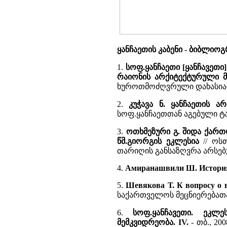
ყანჩაეთის კაბენი - ბიბლიოგრ
1.
სოფ.ყანჩაეთი [ყანჩავეთი
რაიონის არქიტექტურული მე
ხუროთმოძღვრული დახასიათ
2.
კუჭავა ნ. ყანჩაეთის არ
სოფ.ყანჩაეთთან აგებული ტ
3.
ოთხმეზური გ. შიდა ქართლ
წმ.გიორგის ეკლესია
// ოსთ
თარიღის განსაზღვრა არსებ
4.
Амиранашвили Ш. История г
5.
Шевякова Т. К вопросу о 
საქართველოს მეცნიერებათა აკა
6.
სოფ.ყანჩავეთი. ეკლე
მემკვიდრეობა. IV.
- თბ., 20