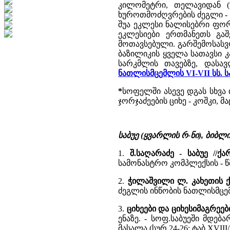
კილომეტრი, თელავიდან (უ
ხუროთმოძღვრების ძეგლი - წ
შუა ეკლესი ნალისებრი ფო
ეკლესიები ერთმანეთს გა
მოთავსებული. გარშემოსასვ
ბაზილიკის ყველა სათავსი 
სარკმლის თავებზე, დას
ნათლისმცემლის VI-VII სს. 
*
სოფელში ასევე დგას სხვა 
ჯორჯაძეების ციხე - კოშკი, მ
საბუე (ყვარლის რ-ნი), ბიბ
1.
შ.საღარაძე - საბუე //
სამონასტრო კომპლექსის - წ
2.
ჭილაშვილი ლ. კახეთის ქ
ძეგლის ინწობის ნათლისმცემ
3.
ციხეები და ციხესიმაგრეებ
ენაზე. - სოფ.საბუეში მდე
მასალა (სურ.24-26; ტაბ.XVIII/