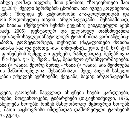
 მოსახლე ტომად თვლის; მისი ცნობით, "ზოგიერთები მათ
გვ.284). ძველი ბერძნების ცნობით, აია იგივე კოლხეთია;
ათვის"; "მოვიდა ეს კიტისოროსი ა~ა-კოლხიდიდან და
ნიოს როდოსელიც თავის "არგონავტიკაში". შესაბამისად,
 ხაიასა (შემდგომი სუხმის ქვეყანა) გაიგივებული აქვს
ავთარაძე, 2005). დენტალურ და ველარულ თანხმოვანთა
ასიურ-აღმოსავლეთანატოლიურ ტოპონიმთა ვარიანტებიც:
ი/აპირი, ტორეტი/ორეტი, თუნი/უნი (მაგალითები მოიძია
ა-სა (-სა და ქართვ. -ის-: შინდ-ის-ი)... დ>ხ, ქ>0, ხ>0, ტ>0
ფონემების შემცველი ფუძეები, რამდენადაც, ბუნებრივია
 > სვან. ჭ > ჰ); შდრ., მაგ., შესაძლო ტრანსფორმაციები:
ა (< *ჰაია), მეორე მხრივ - *ხაია (< *ჰაია). აია შეიძლება
ს მაწარმოებელია, შესაბამისად, მეფე აიეტის სახელი
ტების უძველეს ვერსიებში, ქვეყანა, სადაც არგონავტებმა
ება, ტაოხების ნაცვლად ახსენებს ხაებს: კარდუხები,
ხები, მოტვინოიკები, ტიბარენები (თ.ყაუხჩიშვილი, 1976,
 ასახელებს ხო~ებს; რიზეს მახლობლად მცხოვრებ ხო~ებს
თ, მათი საცხოვრისი იმდენადაა დაშორებული ტაოხების
, გვ.44).