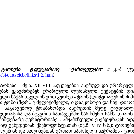
 ტაოხები - ტ.ფუტკარაძე - "ქართველები"
// გამ. "ქუ
bi/qartvelebi/links/1.2..htm
)
აოხები - ძვ.წ. XII-VIII საუკუნეების ასურულ და ურარტუ
ბას უკავშირებენ ურარტული ლურსმული ტექსტების დია
ული საქართველოს ერთ კუთხეს - ტაოს (ლიტერატურის მიმოხ
 ტომი (შდრ.: გ.მელიქიშვილი, ი.დიაკონოვი და სხვ. დია
ც საგანგებოდ ტრაბახობდა ასურეთის მეფე ტიგლათფილ
ფრატისა და მტკვრის სათავეებში; სარწმუნო ჩანს, დიაო
მდებარე ტერიტორიაზე - ამჟამინდელი ესენდურაკის ადგილა
ად გვხვდებიან ქსენოფონტესთან (ძვ.წ. V-IV ს.ს.): ტაო
ებიან და ხალიბებთან ერთად სპარსელი სატრაპის - ტირიბაძი