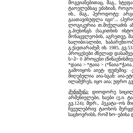
მოგვიანებითაც, მაგ., სტე
ტაოელებსაც ეძახიან, როგორც
იხ., მაგ., ჰეროდოტე: არ
გაათავისუფლა იგი"... (ჰერ
ლოგიკურია თ.მიქელაძის აზრ
გ.ჰიუსინგს (საკითხის ისტ
მონაცვლეობის, აგრეთვე, მ
ხალიბი/ალიბი, ხაბარენი/ო
გ.ქავთარაძემ; იხ. 1985, გვ.5
პროცესები ძნელად დასაშვებ
ს>ჰ> 0 პროცესი (წინაენისმი
*დაია > *ტაია > (*წაია/*ჭაია
გამოიყოს აიეტ- ფუძეშიც: 
მიღებულია აია-სგან: აია-ეტ
ილაშქრეს, იყო აია; უფრო გვ
შენიშვნა:
დიოდორე სიცილიელ
არმენიელები, ხაები (ე.ი. ტ
გვ.124); შდრ., ჰეკატა~ოს 
ჩვეულებრივ ტაოხოს შერყვ
საცხოვრისს, რომ ხო~ებისა დ