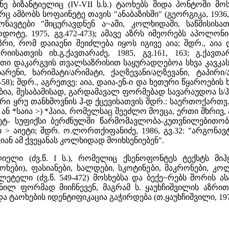
ფანე ბიზანტიელიც (IV-VII ს.ს.) ტაოხებს შიდა პონტოში
 ამბობს სოფაინეტე თავის "ანაბაზისში" (გეორგიკა, 1936, 
გონავტები "მიცურავდნენ ა~აში, კოლხიდაში, საწმისის
ოდოტე, 1975, გვ.472-473); ამავე აზრს იმეორებს აპოლო
ი, რომ დაიაენი შეიძლება იყოს იგივე აია; შდრ., აია და
ორიისათვის იხ.გ.ქავთარაძე, 1985, გვ.161, 163; გ.ქ
ათი დაკარგვის თვალსაზრისით საყურადღებოა სხვა კავკ
ბარენი, ხარიმატი/არიმატი, ქაღზევანი/აღზევანი, ტაპირ
3-58); შდრ., აგრეთვე: აია, დაია-ენ-ი და ხეთური წყაროების ხაი
ია, შესაბამისად, გარდამავალ ფორმებად სავარაუდოა ს/ჰ 
ერი ყრუ თანხმოვნის ჰ-დ ქცევისათვის შდრ.: საერთოქართვ. წ
, ან *საია >) *ჰაია, რომელსაც შეეძლო მოეცა, ერთი მხრივ, აი
-ეტ- სუფიქსი ბერძნულში წარმომავლობა-კუთვნილებითობი
ი > აიეტი; შდრ. ო.ლორთქიფანიძე, 1986, გვ.32: "არგონავ
იან ამ ქვეყანას კოლხიდად მოიხსენიებენ".
ი (ძვ.წ. I ს.), რომელიც ქსენოფონტეს ტექსტს მიჰყვ
აოხები), ფასიანები, ხალდები, სკოტინები, მაკრონები, კოლ
მილეტელი (ძვ.წ. 549-472) მოსხებსა და ბექე~რებს შორის
ნილ ფორმად მიიჩნევენ, მაგრამ ს. ყაუხჩიშვილის აზრი
ა ტაოხების იდენტიფიკაცია გაჭირდება (თ.ყაუხჩიშვილი, 1976