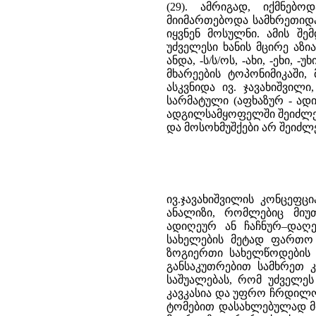
(29). ამრიგად, იქმნებ
მიიმართებოდა სამხრეთიდა
იყვნენ მოსულნი. ამის შე
უძველესი ხანის მცირე აზი
ანდა, -ს/ს/ოს, -ახი, -ეხი, -
მხარეების ტოპონიმიკაში,
ასკვნიდა ივ. ჯავახიშვი
სარმატული (აფხაზურ - ადი
ადგილსამყოფელში შეიძლე
და მოსოხმუშქები არ შეიძლე
ივ.ჯავახიშვილის კონცეფციაში ყველაზე ძვირფასი არის ცალკეული ტოპონიმიკური ფაქტების ანალიზი, რომლებიც მიუთითებენ სამხრეთ კავკასიის ტერიტორიაზე ზოგიერთ აფხაზურ–ადიღეურ ან ჩაჩნურ–დაღესტნურ სახელწოდებათა არსებობაზე, ისევე როგორც ამგვარივე სახელების მეტად ფართო ტერიტორიაზე განფანტვაზე კავკასიონის იქითა მხარეში. მაგრამ ზოგიერთი სახელწოდების ახსნა არ არის დამაჯერებელი და საერთოდ არსებული ფაქტები, განსაკუთრებით სამხრეთ კავკასიაში შედარებით გვიან ფიქსირებული მასალები, არ იძლევა საშუალებას, რომ უძველეს ხანებში ჯერ მთელი ამიერკავკასია და მერე მთელი ჩრდილოეთ კავკასია და უფრო ჩრდილოეთით მდებარე მიწები აფხაზურ–ადიღეური და ჩაჩნურ–დაღესტნური ტომებით დასახლებულად მივიჩნიოთ. მეტად არადამაჯერებელია ანალოგია საქართველოს და მცირე აზია-ურარტუს უძველეს სახელებს შორის დაბოლოებათა მიხედვით. ეს სუფიქსები ადვილი შესაძლებელია სულ სხვადასხვა წარმოშობისანი იყვნენ, ან, რადგანაც სამხრეთში მათი ენობრივი კუთვნილება თითქოს უფრო აშკარაა (ხური–ურარტულ ან ანატოლიურ–ინდოევროპული ფენების კუთვნილება ჩანს) ივ.ჯავახიშვილის მიერ მოტანილი ქართული ანალოგიები უფრო არაქართულენოვანი ეთნოსის უძველესი ბედ–იღბლის შესახებ მსჯელობისათვის შეიძლება გამოდგეს (ესენი იყვნენ სამხრეთ კავკასიის უძველესი მცხოვრებნი?), ვიდრე ქართველთა ეთნოგენეზისათვის. ივ.ჯავახიშვილი თავის ერთ–ერთ უკანასკნელ ნაშრომში შეეცადა დაეთარიღებინა კიდეც ქართველი და სხვა კავკასიელი ტომების კავკასიაში სამხრეთიდან მოსვლა. დაეყრდნო რა ლეგენდარულ ცნობებს იბერების გადმოსახლების (31) ან სკვითების მამამთავრის ცხოვრების დროის შესახებ (32), ივ.ჯავახიშვილმა მატერიალური კულტურის მონაცემებიც მოიშველია და აღნიშნა, რომ სკვითურ–სარმატულ მატერიალურ კულტურაში მრავლად გვხვდება ოქროსა და ბრინჯაოს ნივთები, ხოლო რკინა ცოტაა. მაგრამ მცირე აზიაში, საიდანაც სკვითები (ივ.ჯავახიშვილის მიხედვით) მოვიდნენ, უკვე XIV საუკუნიდან იცნობდნენ რკინას. როგორც ჩანს, აზიიდან სკვითებისა და სარმატების გადმოსახლების დასაწყისისათვის იგი ამ თარიღს აძლევს უპირატესობას (33), ხოლო ამ მოძრაობის ერთ–ერთი უკანასკნელი ტალღა – სამხრეთიდან ამიერკავკასიისაკენ წამოსულ ქართველ ტომთა უკანასკნელი ტალღა – მისი თქმით, “VII ს. ქ.წ. დაძრულა” (34). აი, ასეთი სახე მიიღო საბოლოოდ ივ. ჯავახიშვილის კონცეფციამ ქართველი და სხვა კავკასიელი ტომების სამხრეთიდან გადმოსახლების შესახებ. 40–50–იანი წლების ქართულ საისტორიო და საენათმეცნიერო ლიტერატურაზე დიდი გავლენა იქონია აკად. ს.ჯანაშიას კონცეფციამ ქართველი ხალხის წარმოშობის შესახებ (35). ს.ჯანაშიამ ფაქტიურად მოხსნა თვალსაზრისი ქართველთა გადმოსახლების შესახებ. “საქართველოს ისტორიის” სახელმძღვანელოში, რომელიც პირველად 1943 წელს გამოქვეყნდა, ს.ჯანაშიას კონცეფცია ასეთი სახით არის წარმოდგენილი: ქართველები წარმოშობით წინა აზიის ძველ მკვიდრ მოსახლეობას ეკუთვნიან. უძველეს დროში, დაახლოებით ექვსი ათასი წლის წინათ, წინა აზიის უზარმაზარ მიწა–წყალზე და სამხრეთ ევროპაშიც (ბალკანეთის, აპენინისა და პირენეს ნახევარკუნძულებზე) ერთი მოდგმის ხალხები ცხოვრობდნენ. შემდეგ ამ მოდგმის ხალხთა ადგილსამყოფელი თანდათან იზღუდებოდა. ძვ.წ. II ათასწლეულის დამდეგისათვის წინა აზიის მკვიდრი ხალხებიდან ცნობილ