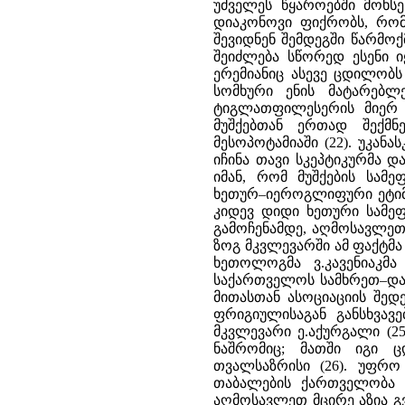
უძველეს წყაროებში მოხს
დიაკონოვი ფიქრობს, რომ
შევიდნენ შემდეგში წარმო
შეიძლება სწორედ ესენი ი
ერემიანიც ასევე ცდილობს 
სომხური ენის მატარებლ
ტიგლათფილესერის მიერ მო
მუშქებთან ერთად შექმნ
მესოპოტამიაში (22). უკა
იჩინა თავი სკეპტიკურმა დ
იმან, რომ მუშქების სამე
ხეთურ–იეროგლიფური ეტიმო
კიდევ დიდი ხეთური სამეფ
გამოჩენამდე, აღმოსავლეთ 
ზოგ მკვლევარში ამ ფაქტმ
ხეთოლოგმა ვ.კავენიაკმა
საქართველოს სამხრეთ–დას
მითასთან ასოციაციის შე
ფრიგიულისაგან განსხვავ
მკვლევარი ე.აქურგალი (25
ნაშრომიც; მათში იგი 
თვალსაზრისი (26). უფრო
თაბალების ქართველობა 
აღმოსავლეთ მცირე აზია გ