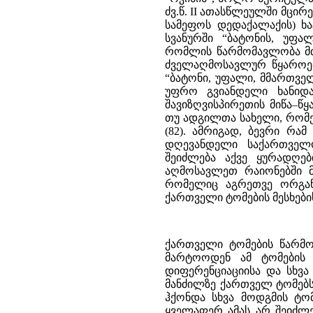
ქართველი ტომების წარმომავლობის გასარკვევად, რა თქმა უნდა, ვერ შემოვიფარგლებით მარტოოდენ ამ ტომების უძველესი ადგილსამყოფელის განსაზღვრითა და მათი ენების დიფერენციაციისა და სხვა ენებთან მონათესაობის საკითხით. თავისი ხანგრძლივი ისტორიის მანძილზე ქართველ ტომებს, ქართველურ ეთნიკურ ჯგუფს, უეჭველია, მეტად მჭიდრო კონტაქტი ჰქონდა სხვა მოდგმის ტომებთან, რის საფუძველზეც ზოგჯერ შეერეოდა კიდეც მათ და ა.შ. ყველაფერ ამას არ შეიძლება თავისი კვალი არ დაეტოვებინა ქართველური ჯგუფის ეთნიკურ სახეზე, კერძოდ, ქართველი ტომების ენებში. მართლაც, ქართველურ ენებში ჩვენ ბევრი ამგვარი კონტაქტის ნაკვალევს ვხვდებით. უკანასკნელ დროს ძალიან დიდი ყურადღება მიექცა ქართველური ენებისა და მათი მატარებელი ეთნიკური ჯგუფების მჭიდრო კონტაქტს ინდოევროპული წარმომავლობის ტომებთან (“ენებთან), რასაც ადგილი უნდა ჰქონოდა ძალიან ადრე, თვით ერთიანი ქართველური ფუძეენისა და ქართულ-ზანური ენობრივი ერთობის არსებობის პერიოდში (ძვ.წ. III–II ათასწლეულები). ენათმეცნიერთა ყურადღება კარგა ხანია რაც მიიპყრო იმ გარემოებამ, რომ აფხაზურ–ადიღეურის მსგავსად პრეფიქსალური წარმოება უძველეს დროს სავსებით გაბატონებული უნდა ყოფილიყო ქართველურშიც. პრეფიქსალური წარმოების გვერდით სუფიქსაციის პრინციპი უფრო გვიან უნდა გაჩენილიყო რომელიღაც “სუფიქსური წყობის” ენის გავლენით. სუფიქსური წყობის გაძლიერება ქართველურ ენებში პრეფიქსალურის ხარჯზე, აკად. არნ. ჩიქობავას აზრით, ამ მოვლენასთან უნდა იყოს დაკავშირებული (83). ეს გავლენა ქართველურის სუბსტრატი ენის გავლენას შეიძლება მიეწეროს. ამ უკანასკნელ დროს ქართველურის ასეთ სუბსტრატად (თუ სუპერსტრატად) მკვლევარნი უფრო და უფრო ინდოევროპული ოჯახის ენებს ვარაუდობენ. ქართველური ენების ისტორიის კვლევა–ძიება მეტად და მეტად ავლენს სტრუქტურულ სიახლოვეს ინდოევროპულ ენობრივ სამყაროსთან. პროფ. გ.დეეტერსს ქართველური ენები, თავისი პრეფიქს–სუფიქსალური წარმოებით, ნარევი ტიპის ენებად წარმოუდგენია, რომელსაც ერთგვარად შუალედი მდგომარეობა უკავია ისეთი ტიპის ენებს შორის, როგორიცაა ჩრდილო–დასავლურკავკასიური (აფხაზურ–ადიღეური) და ძველი ინდოევროპული. გარდა ზემოხსენებული სუფიქსაციის პრინციპის შეჭრისა, გ.დეეტერსი ინდოევროპულთან სიახლოვეს ხედავს ბრუნების ფლექსიურ ტიპში (ასეა განსაკუთრებით ძველ ქართულში), ფინიტური ზმნის ფორმების მკვეთრ გამოყოფაში სახელისაგან, ზმნის მთელი რიგი ფორმების სისტემაში. მისი აზრით, წინადადების აგებულებასაც ქართულში მთლიანად ინდოევროპული ელფერი აქვს და არ არის გვიანდელი (ბერძნულის ან სომხურის) გავლენის შედეგი (84). ქართველური ენების უძველესი სტრუქტურის სიახლოვეს ინდოევროპულთან ხაზს უსვამენ აგრეთვე პროფ. თ. გამყრელიძე და პროფ. გ.მაჭავარიანი. საკუთარი კვლევა–ძიების შედეგად ისინი დაახლოებით იმავე დასკვნამდე მიდიან, რასაც ამტკიცებდა უძველესი ქართველურის მიმართ გ.დეეტერსი. მათი აზრით, საერთო-ქართველურის ტიპოლოგიური მოდელი, ერთი მხრივ, უახლოეს პარალელებს პოვებს მთის იბერიულ–კავკასიურ ენებში, განსაკუთრებით დასავლურკავკასიურ (აფხაზურ–ადიღეურ) ჯგუფში (კონსონანტიზმი, პრეფიქსაცია, ზმნური პოლიპერსონალიზმი, ბრუნების მოდელი, ერგატიული კონსტრუქცია), ხოლო, მეორე მხრივ, გვიანდელი საერთო–ქართველურის მორფოლოგიური სისტემა თ