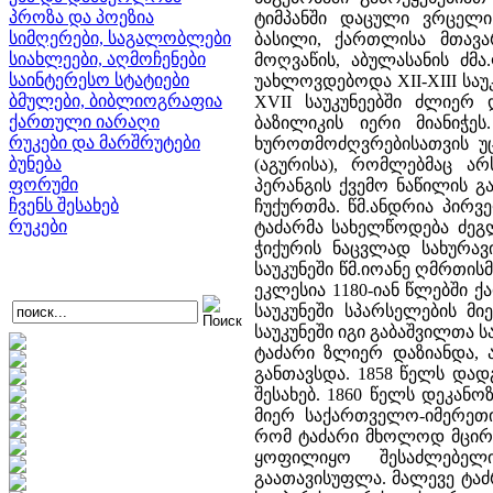
პროზა და პოეზია
ტიმპანში დაცული ვრცელი
სიმღერები, საგალობლები
ბასილი, ქართლისა მთავ
სიახლეები, აღმოჩენები
მოღვაწის, აბულასანის ძმ
საინტერესო სტატიები
უახლოვდებოდა XII-XIII საუკ
ბმულები, ბიბლიოგრაფია
XVII საუკუნეებში ძლიერ
ქართული იარაღი
ბაზილიკის იერი მიანიჭე
რუკები და მარშრუტები
ხუროთმოძღვრებისათვის უ
ბუნება
(აგურისა), რომლებმაც არ
ფორუმი
პერანგის ქვემო ნაწილის 
ჩვენს შესახებ
ჩუქურთმა. წმ.ანდრია პირ
რუკები
ტაძარმა სახელწოდება ძე
ჭიქურის ნაცვლად სახურავ
საუკუნეში წმ.იოანე ღმრთი
ეკლესია 1180-იან წლებში 
საუკუნეში სპარსელების მ
საუკუნეში იგი გაბაშვილთა
ტაძარი ზლიერ დაზიანდა, 
განთავსდა. 1858 წელს დად
შესახებ. 1860 წელს დეკა
მიერ საქართველო-იმერეთი
რომ ტაძარი მხოლოდ მცირე
ყოფილიყო შესაძლებე
გაათავისუფლა. მალევე ტა